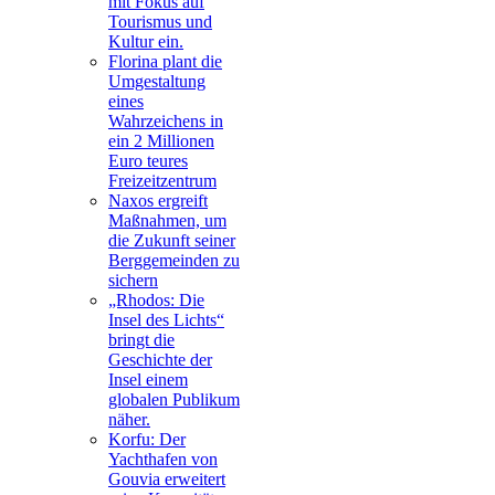
mit Fokus auf
Tourismus und
Kultur ein.
Florina plant die
Umgestaltung
eines
Wahrzeichens in
ein 2 Millionen
Euro teures
Freizeitzentrum
Naxos ergreift
Maßnahmen, um
die Zukunft seiner
Berggemeinden zu
sichern
„Rhodos: Die
Insel des Lichts“
bringt die
Geschichte der
Insel einem
globalen Publikum
näher.
Korfu: Der
Yachthafen von
Gouvia erweitert