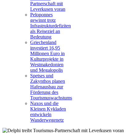
Partnerschaft mit
Leverkusen voran
Peloponnes
gewinnt trotz
Infrastrukturdefiziten
als Reiseziel an
Bedeutung
Griechenland
investiert 16,95
Millionen Euro in
Kulturprojekte in
Westmakedonien
und Megalopolis
Spetses und
Zakynthos planen
Hafenausbau zur
Förderung des
Tourismuswachstums
Naxos und die
Kleinen Kykladen
entwickeln
Wanderwegenetz