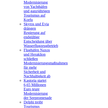
Modernisierung
von Yachthäfen
und ganzjährigen
Tourismus auf
Korfu
Skyros und Evia
drängen
Regierung auf
endgültige
Entscheidung über
Wasserflugzeugbetrieb
Flughäfen Naxos
und Heraklion
schließen
Modernisierungsmaßnahmen
für mehr
Sicherheit und
Nachhaltigkeit ab
Kastoria startet
6,65 Millionen
Euro teure
Modernisierung
der Seepromenade
Delphi treibt
Tourismus