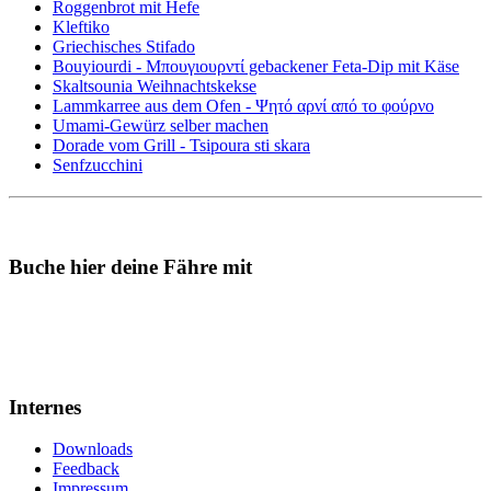
Roggenbrot mit Hefe
Kleftiko
Griechisches Stifado
Bouyiourdi - Μπουγιουρντί gebackener Feta-Dip mit Käse
Skaltsounia Weihnachtskekse
Lammkarree aus dem Ofen - Ψητό αρνί από το φούρνο
Umami-Gewürz selber machen
Dorade vom Grill - Tsipoura sti skara
Senfzucchini
Buche hier deine Fähre mit
Internes
Downloads
Feedback
Impressum