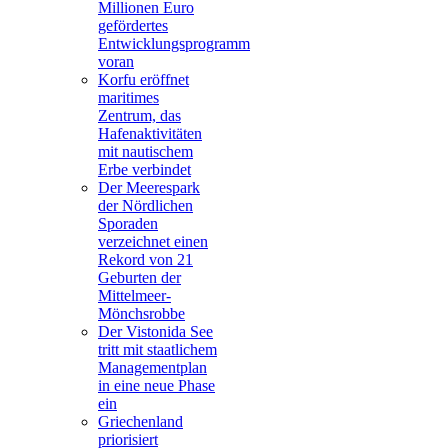
Millionen Euro
gefördertes
Entwicklungsprogramm
voran
Korfu eröffnet
maritimes
Zentrum, das
Hafenaktivitäten
mit nautischem
Erbe verbindet
Der Meerespark
der Nördlichen
Sporaden
verzeichnet einen
Rekord von 21
Geburten der
Mittelmeer-
Mönchsrobbe
Der Vistonida See
tritt mit staatlichem
Managementplan
in eine neue Phase
ein
Griechenland
priorisiert