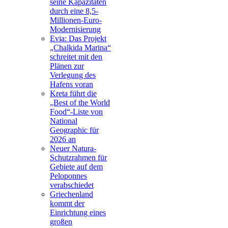
seine Kapazitäten
durch eine 8,5-
Millionen-Euro-
Modernisierung
Evia: Das Projekt
„Chalkida Marina“
schreitet mit den
Plänen zur
Verlegung des
Hafens voran
Kreta führt die
„Best of the World
Food“-Liste von
National
Geographic für
2026 an
Neuer Natura-
Schutzrahmen für
Gebiete auf dem
Peloponnes
verabschiedet
Griechenland
kommt der
Einrichtung eines
großen