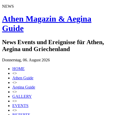
NEWS
Athen Magazin & Aegina
Guide
News Events und Ereignisse für Athen,
Aegina und Griechenland
Donnerstag, 06. August 2026
HOME
<>
Athen Guide
<>
Aegina Guide
<>
GALLERY
<>
EVENTS
<>
REZEPTE