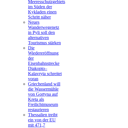
Meeresschutzgebiets
im Süden der
Kykladen einen
Schritt näher
Neues
Wanderwegenetz
in Pyli soll den
alternativen
Tourismus stärken
Die
Wiedereröffnung
der
Eisenbahnstrecke
Diakopto–
Kalavryta schreitet
voran
Griechenland will
die Wassermühle
von Gortyna auf
Kreta als
Freilichtmuseum
restaurieren
Thessalien treibt
ein von der EU
mit 471,7