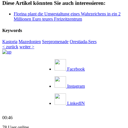
Diese Artikel könnten Sie auch interessieren:
Florina plant die Umgestaltung eines Wahrzeichens in ein 2
Millionen Euro teures Freizeitzentrum
Keywords
Kastoria
Mazedonien
Seepromenade
Orestiada-Sees
< zurück
weiter >
Facebook
Instagram
LinkedIN
00:46
78 User online