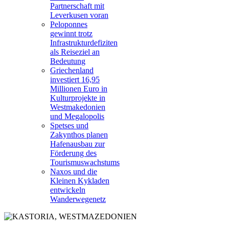
Partnerschaft mit
Leverkusen voran
Peloponnes
gewinnt trotz
Infrastrukturdefiziten
als Reiseziel an
Bedeutung
Griechenland
investiert 16,95
Millionen Euro in
Kulturprojekte in
Westmakedonien
und Megalopolis
Spetses und
Zakynthos planen
Hafenausbau zur
Förderung des
Tourismuswachstums
Naxos und die
Kleinen Kykladen
entwickeln
Wanderwegenetz