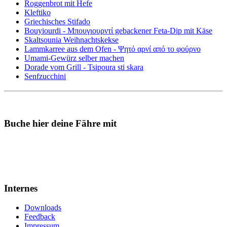
Roggenbrot mit Hefe
Kleftiko
Griechisches Stifado
Bouyiourdi - Μπουγιουρντί gebackener Feta-Dip mit Käse
Skaltsounia Weihnachtskekse
Lammkarree aus dem Ofen - Ψητό αρνί από το φούρνο
Umami-Gewürz selber machen
Dorade vom Grill - Tsipoura sti skara
Senfzucchini
Buche hier deine Fähre mit
Internes
Downloads
Feedback
Impressum