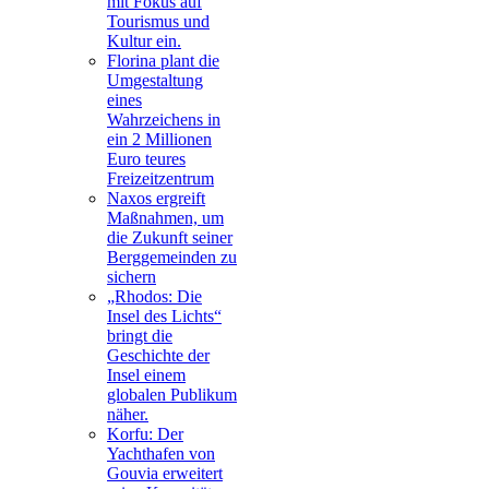
mit Fokus auf
Tourismus und
Kultur ein.
Florina plant die
Umgestaltung
eines
Wahrzeichens in
ein 2 Millionen
Euro teures
Freizeitzentrum
Naxos ergreift
Maßnahmen, um
die Zukunft seiner
Berggemeinden zu
sichern
„Rhodos: Die
Insel des Lichts“
bringt die
Geschichte der
Insel einem
globalen Publikum
näher.
Korfu: Der
Yachthafen von
Gouvia erweitert