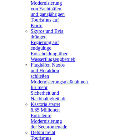
Modernisierung
von Yachthäfen
und ganzjährigen
Tourismus auf
Korfu
Skyros und Evia
drängen
Regierung auf
endgültige
Entscheidung über
Wasserflugzeugbetrieb
Flughäfen Naxos
und Heraklion
schließen
Modernisierungsmaßnahmen
für mehr
Sicherheit und
Nachhaltigkeit ab
Kastoria startet
6,65 Millionen
Euro teure
Modernisierung
der Seepromenade
Delphi treibt
Tourismus