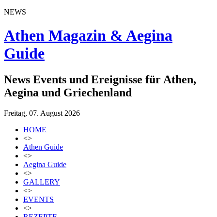
NEWS
Athen Magazin & Aegina
Guide
News Events und Ereignisse für Athen,
Aegina und Griechenland
Freitag, 07. August 2026
HOME
<>
Athen Guide
<>
Aegina Guide
<>
GALLERY
<>
EVENTS
<>
REZEPTE