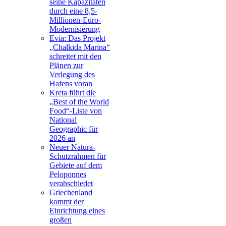
seine Kapazitäten
durch eine 8,5-
Millionen-Euro-
Modernisierung
Evia: Das Projekt
„Chalkida Marina“
schreitet mit den
Plänen zur
Verlegung des
Hafens voran
Kreta führt die
„Best of the World
Food“-Liste von
National
Geographic für
2026 an
Neuer Natura-
Schutzrahmen für
Gebiete auf dem
Peloponnes
verabschiedet
Griechenland
kommt der
Einrichtung eines
großen