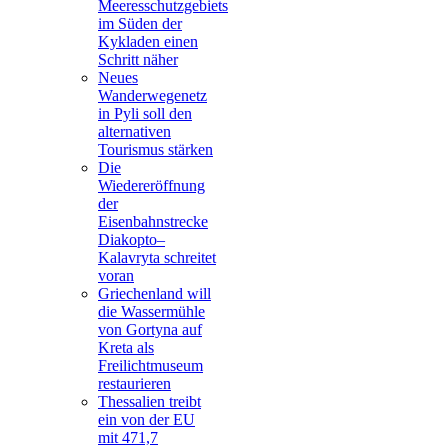
Meeresschutzgebiets
im Süden der
Kykladen einen
Schritt näher
Neues
Wanderwegenetz
in Pyli soll den
alternativen
Tourismus stärken
Die
Wiedereröffnung
der
Eisenbahnstrecke
Diakopto–
Kalavryta schreitet
voran
Griechenland will
die Wassermühle
von Gortyna auf
Kreta als
Freilichtmuseum
restaurieren
Thessalien treibt
ein von der EU
mit 471,7