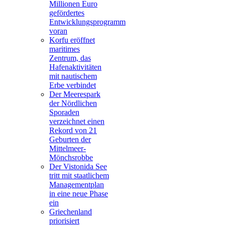
Millionen Euro
gefördertes
Entwicklungsprogramm
voran
Korfu eröffnet
maritimes
Zentrum, das
Hafenaktivitäten
mit nautischem
Erbe verbindet
Der Meerespark
der Nördlichen
Sporaden
verzeichnet einen
Rekord von 21
Geburten der
Mittelmeer-
Mönchsrobbe
Der Vistonida See
tritt mit staatlichem
Managementplan
in eine neue Phase
ein
Griechenland
priorisiert