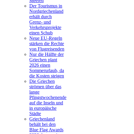
Meeren
Der Tourismus in
Nordgriechenland
erhält durch
Grenz- und
Verkehrsprojekte
einen Schub
Neue EU-Regeln
stärken die Rechte
von Flugreisenden
Nur die Hälfte der
Griechen plant
2026 einen
Sommerurlaub, da
die Kosten steigen
Die Griechen
strömen über das
lange
Pfingstwochenende
auf die Inseln und
in europäische
Städte
Griechenland
behält bei den
Blue Flag Awards