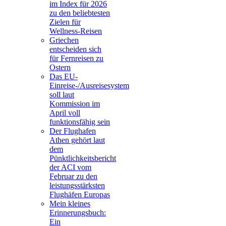
im Index für 2026
zu den beliebtesten
Zielen für
Wellness-Reisen
Griechen
entscheiden sich
für Fernreisen zu
Ostern
Das EU-
Einreise-/Ausreisesystem
soll laut
Kommission im
April voll
funktionsfähig sein
Der Flughafen
Athen gehört laut
dem
Pünktlichkeitsbericht
der ACI vom
Februar zu den
leistungsstärksten
Flughäfen Europas
Mein kleines
Erinnerungsbuch:
Ein