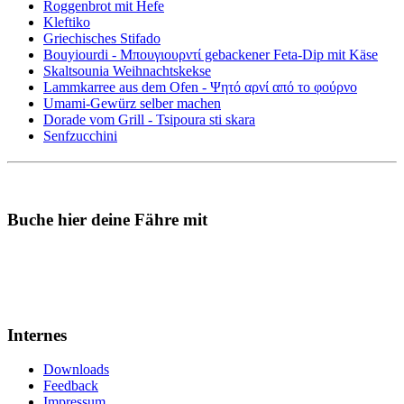
Roggenbrot mit Hefe
Kleftiko
Griechisches Stifado
Bouyiourdi - Μπουγιουρντί gebackener Feta-Dip mit Käse
Skaltsounia Weihnachtskekse
Lammkarree aus dem Ofen - Ψητό αρνί από το φούρνο
Umami-Gewürz selber machen
Dorade vom Grill - Tsipoura sti skara
Senfzucchini
Buche hier deine Fähre mit
Internes
Downloads
Feedback
Impressum