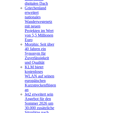
digitalen Dach
Griechenland
erweitert
nationales
Wanderwegenetz
mit neuen
Projekten im Wert
von 5,5 Millionen
Euro
Morphis: Seit über
40 Jahren ein
Synonym für
Zuverlässigkeit
und Qualität
KLM bietet
kostenloses
WLAN auf seinen
europäischen
Kurzstreckenflügen
an
Jet2 erweitert sein
Angebot für den
Sommer 2026 um
30.000 zusätzliche
Sitzplätze nach