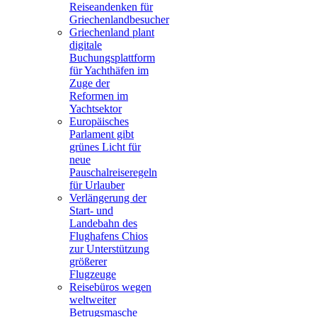
Reiseandenken für
Griechenlandbesucher
Griechenland plant
digitale
Buchungsplattform
für Yachthäfen im
Zuge der
Reformen im
Yachtsektor
Europäisches
Parlament gibt
grünes Licht für
neue
Pauschalreiseregeln
für Urlauber
Verlängerung der
Start- und
Landebahn des
Flughafens Chios
zur Unterstützung
größerer
Flugzeuge
Reisebüros wegen
weltweiter
Betrugsmasche