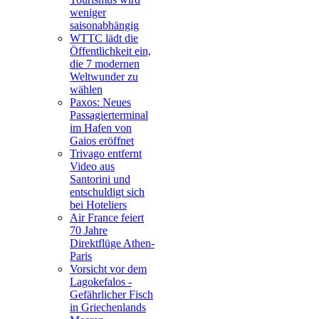
weniger
saisonabhängig
WTTC lädt die
Öffentlichkeit ein,
die 7 modernen
Weltwunder zu
wählen
Paxos: Neues
Passagierterminal
im Hafen von
Gaios eröffnet
Trivago entfernt
Video aus
Santorini und
entschuldigt sich
bei Hoteliers
Air France feiert
70 Jahre
Direktflüge Athen-
Paris
Vorsicht vor dem
Lagokefalos -
Gefährlicher Fisch
in Griechenlands