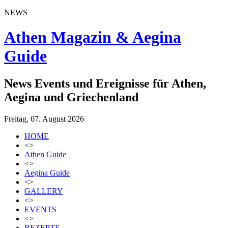
NEWS
Athen Magazin & Aegina
Guide
News Events und Ereignisse für Athen,
Aegina und Griechenland
Freitag, 07. August 2026
HOME
<>
Athen Guide
<>
Aegina Guide
<>
GALLERY
<>
EVENTS
<>
REZEPTE