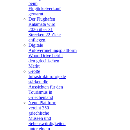
beim
Flugticketverkauf
gewarnt
Der Flughafen
Kalamata wird
2026 über 31
Strecken 22 Ziele
anfliegen.
Digitale
Autovermietungsplattform
Woop Drive betritt
den griechischen
Markt
Große
Infrastrukturprojekte
stärken die
Aussichten für den
Tourismus in
Griechenland
Neue Plattform
vereint 350
griechische
Museen und
Sehenswürdigkeiten
unter einem