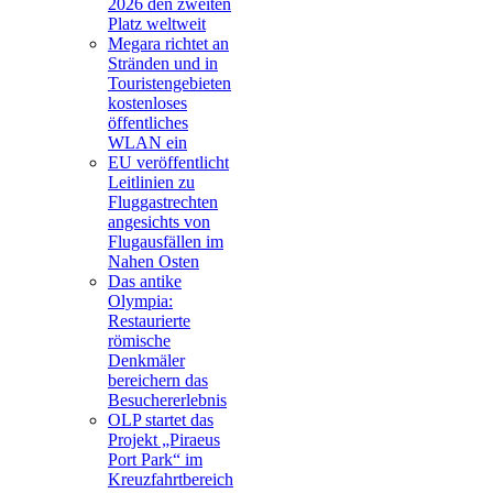
2026 den zweiten
Platz weltweit
Megara richtet an
Stränden und in
Touristengebieten
kostenloses
öffentliches
WLAN ein
EU veröffentlicht
Leitlinien zu
Fluggastrechten
angesichts von
Flugausfällen im
Nahen Osten
Das antike
Olympia:
Restaurierte
römische
Denkmäler
bereichern das
Besuchererlebnis
OLP startet das
Projekt „Piraeus
Port Park“ im
Kreuzfahrtbereich