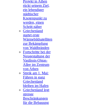
Projekt in Athen
rückt seinem Ziel,
ein lebendiger
städtischer
Knotenpunkt zu
werden, einen
Schritt näher
Griechenland
startet erste
Wärmebildsatelliten
zur Bekämpfung
von Waldbränden
Fortschritte bei der
Neugestaltung der
Vasilissis-Olgas-
Allee im Zentrum
von Athen
Streik am 1. Mai:
Fähren in ganz
Griechenland
bleiben im Hafen
Griechenland legt
strenge
Beschränkungen
für die Bebauung