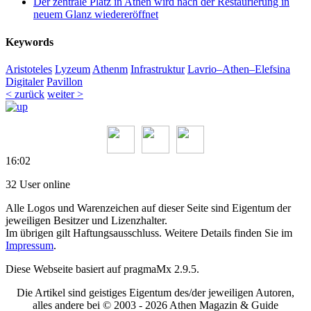
Der zentrale Platz in Athen wird nach der Restaurierung in
neuem Glanz wiedereröffnet
Keywords
Aristoteles
Lyzeum
Athenm
Infrastruktur
Lavrio–Athen–Elefsina
Digitaler
Pavillon
< zurück
weiter >
16:02
32 User online
Alle Logos und Warenzeichen auf dieser Seite sind Eigentum der
jeweiligen Besitzer und Lizenzhalter.
Im übrigen gilt Haftungsausschluss. Weitere Details finden Sie im
Impressum
.
Diese Webseite basiert auf pragmaMx 2.9.5.
Die Artikel sind geistiges Eigentum des/der jeweiligen Autoren,
alles andere bei © 2003 -
2026 Athen Magazin & Guide