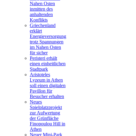
Nahen Osten
inmitten des
anhaltenden
Konflikts
Griechenland
erklärt
Energieversorgung
trotz Spannungen
im Nahen Osten
für sicher
Peristeri erhält
einen einheitlichen
Stadtpark
Aristoteles
Lyzeum in Athen
soll einen digitalen
Pavillon für
Besucher erhalten
Neues
Spielplatzprojekt
zur Aufwertung
der Grünfläche
Finopoulou Hill in
Athen
Neuer Mini-Park