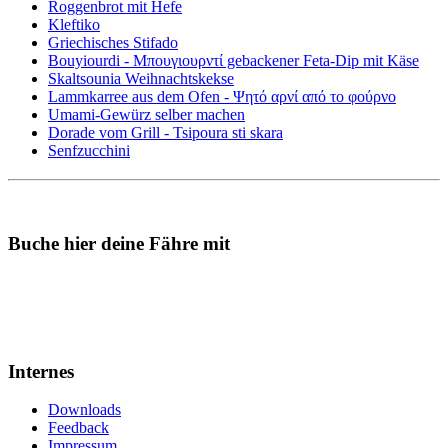
Roggenbrot mit Hefe
Kleftiko
Griechisches Stifado
Bouyiourdi - Μπουγιουρντί gebackener Feta-Dip mit Käse
Skaltsounia Weihnachtskekse
Lammkarree aus dem Ofen - Ψητό αρνί από το φούρνο
Umami-Gewürz selber machen
Dorade vom Grill - Tsipoura sti skara
Senfzucchini
Buche hier deine Fähre mit
Internes
Downloads
Feedback
Impressum