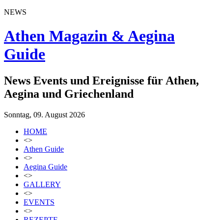
NEWS
Athen Magazin & Aegina
Guide
News Events und Ereignisse für Athen,
Aegina und Griechenland
Sonntag, 09. August 2026
HOME
<>
Athen Guide
<>
Aegina Guide
<>
GALLERY
<>
EVENTS
<>
REZEPTE