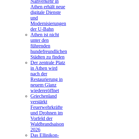
Nahverkehr in
Athen erhält neue
digitale Dienste
und
Modernisierungen
der U-Bahn
Athen ist nicht
unter den
führenden
hundefreundlichen
Städten zu finden
Der zentrale Platz
in Athen wird
nach der
Restaurierung in
neuem Glanz
wiedereröffnet
Griechenland
verstärkt
Feuerwehrkräfte
und Drohnen im
Vorfeld der
Waldbrandsaison
2026
Das Ellinikon-