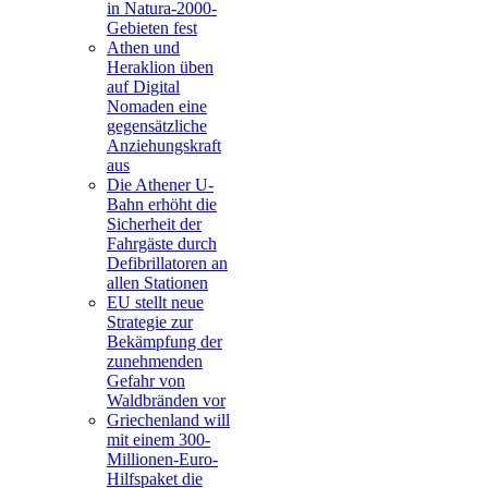
in Natura-2000-
Gebieten fest
Athen und
Heraklion üben
auf Digital
Nomaden eine
gegensätzliche
Anziehungskraft
aus
Die Athener U-
Bahn erhöht die
Sicherheit der
Fahrgäste durch
Defibrillatoren an
allen Stationen
EU stellt neue
Strategie zur
Bekämpfung der
zunehmenden
Gefahr von
Waldbränden vor
Griechenland will
mit einem 300-
Millionen-Euro-
Hilfspaket die