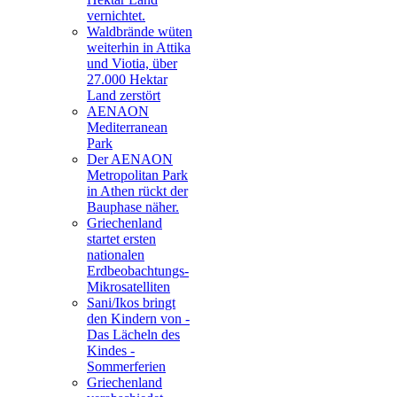
vernichtet.
Waldbrände wüten
weiterhin in Attika
und Viotia, über
27.000 Hektar
Land zerstört
AENAON
Mediterranean
Park
Der AENAON
Metropolitan Park
in Athen rückt der
Bauphase näher.
Griechenland
startet ersten
nationalen
Erdbeobachtungs-
Mikrosatelliten
Sani/Ikos bringt
den Kindern von -
Das Lächeln des
Kindes -
Sommerferien
Griechenland