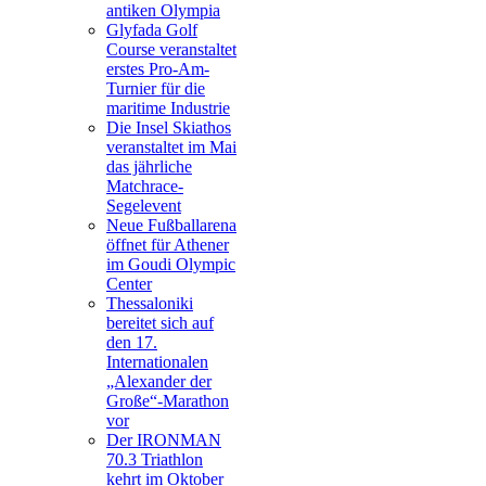
antiken Olympia
Glyfada Golf
Course veranstaltet
erstes Pro-Am-
Turnier für die
maritime Industrie
Die Insel Skiathos
veranstaltet im Mai
das jährliche
Matchrace-
Segelevent
Neue Fußballarena
öffnet für Athener
im Goudi Olympic
Center
Thessaloniki
bereitet sich auf
den 17.
Internationalen
„Alexander der
Große“-Marathon
vor
Der IRONMAN
70.3 Triathlon
kehrt im Oktober