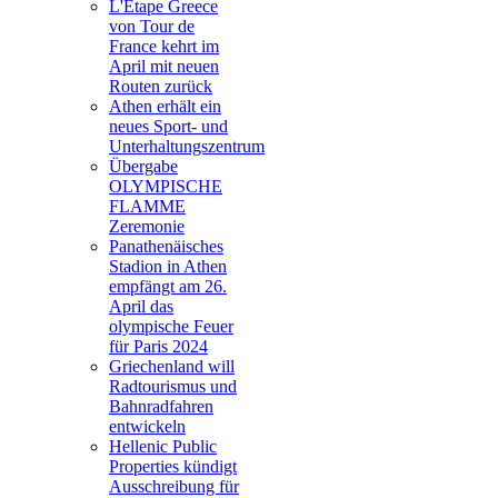
L'Étape Greece
von Tour de
France kehrt im
April mit neuen
Routen zurück
Athen erhält ein
neues Sport- und
Unterhaltungszentrum
Übergabe
OLYMPISCHE
FLAMME
Zeremonie
Panathenäisches
Stadion in Athen
empfängt am 26.
April das
olympische Feuer
für Paris 2024
Griechenland will
Radtourismus und
Bahnradfahren
entwickeln
Hellenic Public
Properties kündigt
Ausschreibung für