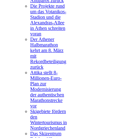
Antiparos zurück
Die Projekte rund
um das Votanikos-
Stadion und die
Alexandras-Allee
in Athen schreiten
voran
Der Athener
Halbmarathon
kehrt am 8. März
mit
Rekordbeteiligung
zurück
Attika stellt 8-
Millionen-Euro-
Plan zur
Modernisierung
der authentischen
Marathonstrecke
vor
Skigebiete fördern
den
Wintertourismus in
Nordgriechenland
Das Skizentrum