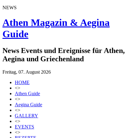
NEWS
Athen Magazin & Aegina
Guide
News Events und Ereignisse für Athen,
Aegina und Griechenland
Freitag, 07. August 2026
HOME
<>
Athen Guide
<>
Aegina Guide
<>
GALLERY
<>
EVENTS
<>
REZEPTE