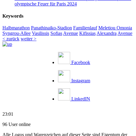
olympische Feuer für Paris 2024
Keywords
Halbmarathon
Panathinaiko-Stadion
Familienlauf
Meletiou
Omonia
Syngrou-Allee
Vasilissis
Sofias
Avenue
Kifissias
Alexandra
Avenue
< zurück
weiter >
Facebook
Instagram
LinkedIN
23:01
96 User online
Alle Logos und Warenzeichen auf dieser Seite sind Eigentum der