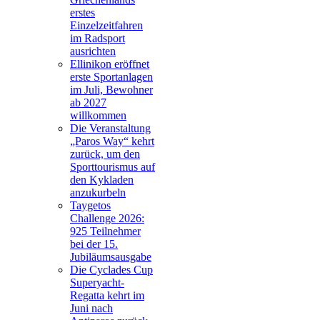
erstes
Einzelzeitfahren
im Radsport
ausrichten
Ellinikon eröffnet
erste Sportanlagen
im Juli, Bewohner
ab 2027
willkommen
Die Veranstaltung
„Paros Way“ kehrt
zurück, um den
Sporttourismus auf
den Kykladen
anzukurbeln
Taygetos
Challenge 2026:
925 Teilnehmer
bei der 15.
Jubiläumsausgabe
Die Cyclades Cup
Superyacht-
Regatta kehrt im
Juni nach