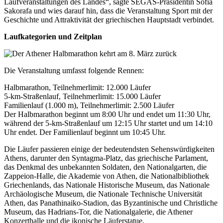
Laufveranstaltungen des Landes“, sagte SEGAS-Präsidentin Sofia
Sakorafa und wies darauf hin, dass die Veranstaltung Sport mit der
Geschichte und Attraktivität der griechischen Hauptstadt verbindet.
Laufkategorien und Zeitplan
Die Veranstaltung umfasst folgende Rennen:
Halbmarathon, Teilnehmerlimit: 12.000 Läufer
5-km-Straßenlauf, Teilnehmerlimit: 15.000 Läufer
Familienlauf (1.000 m), Teilnehmerlimit: 2.500 Läufer
Der Halbmarathon beginnt um 8:00 Uhr und endet um 11:30 Uhr,
während der 5-km-Straßenlauf um 12:15 Uhr startet und um 14:10
Uhr endet. Der Familienlauf beginnt um 10:45 Uhr.
Die Läufer passieren einige der bedeutendsten Sehenswürdigkeiten
Athens, darunter den Syntagma-Platz, das griechische Parlament,
das Denkmal des unbekannten Soldaten, den Nationalgarten, die
Zappeion-Halle, die Akademie von Athen, die Nationalbibliothek
Griechenlands, das Nationale Historische Museum, das Nationale
Archäologische Museum, die Nationale Technische Universität
Athen, das Panathinaiko-Stadion, das Byzantinische und Christliche
Museum, das Hadrians-Tor, die Nationalgalerie, die Athener
Konzerthalle und die ikonische Läuferstatue.