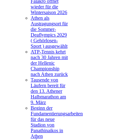
Falakro öffnet
wieder für die
Wintersaison 2026
Athen als
Austragungsort für
die Sommer-
Deaflympics 2029
( Gehörlosen-
Sport ) ausgewählt
ATP-Tennis kehrt
nach 30 Jahren mit
der Hellenic
Championship
nach Athen zurück
Tausende von
Läufern bereit für
den 13. Athener
Halbmarathon am
9. März
Beginn der
Fundamentierungsarbeiten
für das neue
Stadion von
Panathinaikos in
Athen