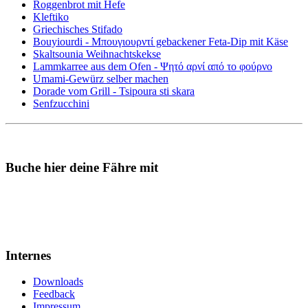
Roggenbrot mit Hefe
Kleftiko
Griechisches Stifado
Bouyiourdi - Μπουγιουρντί gebackener Feta-Dip mit Käse
Skaltsounia Weihnachtskekse
Lammkarree aus dem Ofen - Ψητό αρνί από το φούρνο
Umami-Gewürz selber machen
Dorade vom Grill - Tsipoura sti skara
Senfzucchini
Buche hier deine Fähre mit
Internes
Downloads
Feedback
Impressum