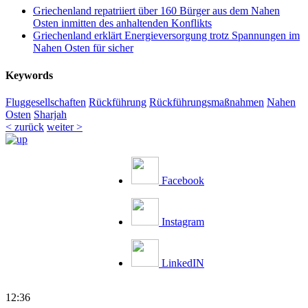
Griechenland repatriiert über 160 Bürger aus dem Nahen
Osten inmitten des anhaltenden Konflikts
Griechenland erklärt Energieversorgung trotz Spannungen im
Nahen Osten für sicher
Keywords
Fluggesellschaften
Rückführung
Rückführungsmaßnahmen
Nahen
Osten
Sharjah
< zurück
weiter >
Facebook
Instagram
LinkedIN
12:36