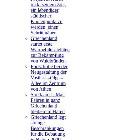
rückt seinem Ziel,
ein lebendiger
städtischer
Knotenpunkt zu
werden, einen
Schritt näher
Griechenland
startet erste
Wärmebildsatelliten
zur Bekämpfung
von Waldbränden
Fortschritte bei der
Neugestaltung der
Vasilissis-Olgas-
Allee im Zentrum
von Athen
Streik am 1. Mai:
Fähren in ganz
Griechenland
bleiben im Hafen
Griechenland legt
strenge
Beschränkungen
für die Bebauung
in Natura-2000-