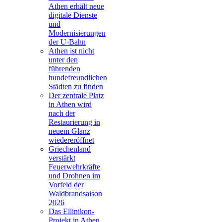
Athen erhält neue
digitale Dienste
und
Modernisierungen
der U-Bahn
Athen ist nicht
unter den
führenden
hundefreundlichen
Städten zu finden
Der zentrale Platz
in Athen wird
nach der
Restaurierung in
neuem Glanz
wiedereröffnet
Griechenland
verstärkt
Feuerwehrkräfte
und Drohnen im
Vorfeld der
Waldbrandsaison
2026
Das Ellinikon-
Projekt in Athen