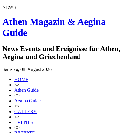
NEWS
Athen Magazin & Aegina
Guide
News Events und Ereignisse für Athen,
Aegina und Griechenland
Samstag, 08. August 2026
HOME
<>
Athen Guide
<>
Aegina Guide
<>
GALLERY
<>
EVENTS
<>
REZEPTE