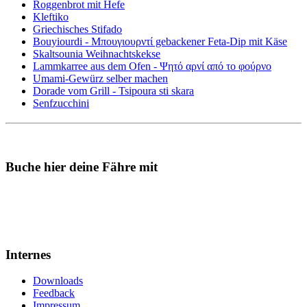
Roggenbrot mit Hefe
Kleftiko
Griechisches Stifado
Bouyiourdi - Μπουγιουρντί gebackener Feta-Dip mit Käse
Skaltsounia Weihnachtskekse
Lammkarree aus dem Ofen - Ψητό αρνί από το φούρνο
Umami-Gewürz selber machen
Dorade vom Grill - Tsipoura sti skara
Senfzucchini
Buche hier deine Fähre mit
Internes
Downloads
Feedback
Impressum