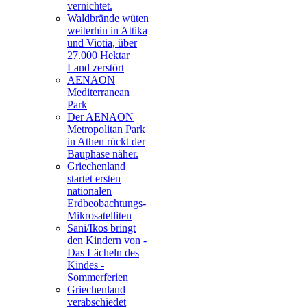
vernichtet.
Waldbrände wüten
weiterhin in Attika
und Viotia, über
27.000 Hektar
Land zerstört
AENAON
Mediterranean
Park
Der AENAON
Metropolitan Park
in Athen rückt der
Bauphase näher.
Griechenland
startet ersten
nationalen
Erdbeobachtungs-
Mikrosatelliten
Sani/Ikos bringt
den Kindern von -
Das Lächeln des
Kindes -
Sommerferien
Griechenland
verabschiedet