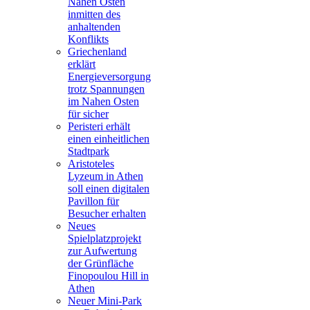
Nahen Osten
inmitten des
anhaltenden
Konflikts
Griechenland
erklärt
Energieversorgung
trotz Spannungen
im Nahen Osten
für sicher
Peristeri erhält
einen einheitlichen
Stadtpark
Aristoteles
Lyzeum in Athen
soll einen digitalen
Pavillon für
Besucher erhalten
Neues
Spielplatzprojekt
zur Aufwertung
der Grünfläche
Finopoulou Hill in
Athen
Neuer Mini-Park