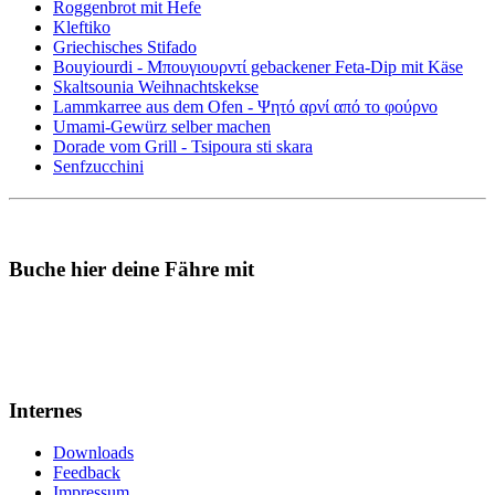
Roggenbrot mit Hefe
Kleftiko
Griechisches Stifado
Bouyiourdi - Μπουγιουρντί gebackener Feta-Dip mit Käse
Skaltsounia Weihnachtskekse
Lammkarree aus dem Ofen - Ψητό αρνί από το φούρνο
Umami-Gewürz selber machen
Dorade vom Grill - Tsipoura sti skara
Senfzucchini
Buche hier deine Fähre mit
Internes
Downloads
Feedback
Impressum