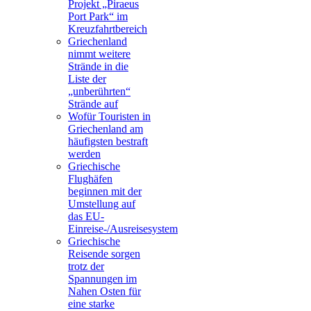
Projekt „Piraeus
Port Park“ im
Kreuzfahrtbereich
Griechenland
nimmt weitere
Strände in die
Liste der
„unberührten“
Strände auf
Wofür Touristen in
Griechenland am
häufigsten bestraft
werden
Griechische
Flughäfen
beginnen mit der
Umstellung auf
das EU-
Einreise-/Ausreisesystem
Griechische
Reisende sorgen
trotz der
Spannungen im
Nahen Osten für
eine starke