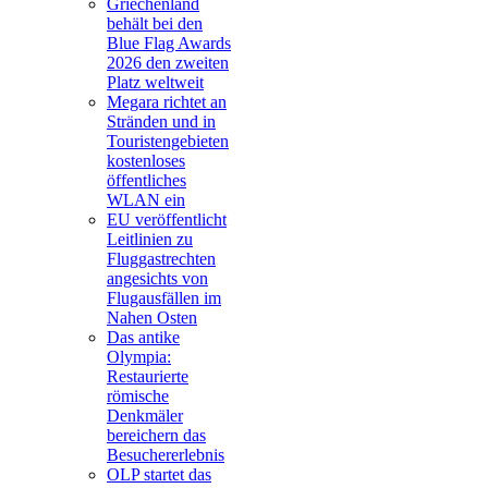
Griechenland
behält bei den
Blue Flag Awards
2026 den zweiten
Platz weltweit
Megara richtet an
Stränden und in
Touristengebieten
kostenloses
öffentliches
WLAN ein
EU veröffentlicht
Leitlinien zu
Fluggastrechten
angesichts von
Flugausfällen im
Nahen Osten
Das antike
Olympia:
Restaurierte
römische
Denkmäler
bereichern das
Besuchererlebnis
OLP startet das