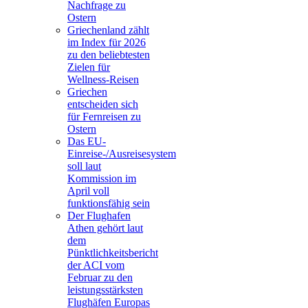
Nachfrage zu
Ostern
Griechenland zählt
im Index für 2026
zu den beliebtesten
Zielen für
Wellness-Reisen
Griechen
entscheiden sich
für Fernreisen zu
Ostern
Das EU-
Einreise-/Ausreisesystem
soll laut
Kommission im
April voll
funktionsfähig sein
Der Flughafen
Athen gehört laut
dem
Pünktlichkeitsbericht
der ACI vom
Februar zu den
leistungsstärksten
Flughäfen Europas