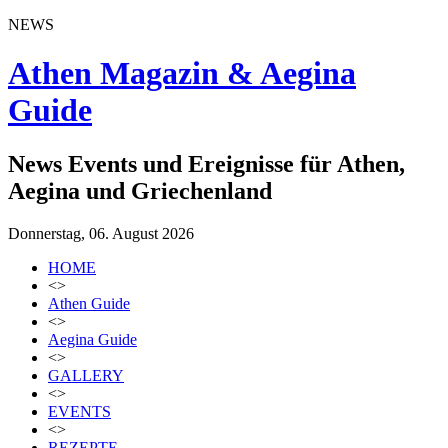
NEWS
Athen Magazin & Aegina
Guide
News Events und Ereignisse für Athen,
Aegina und Griechenland
Donnerstag, 06. August 2026
HOME
<>
Athen Guide
<>
Aegina Guide
<>
GALLERY
<>
EVENTS
<>
REZEPTE