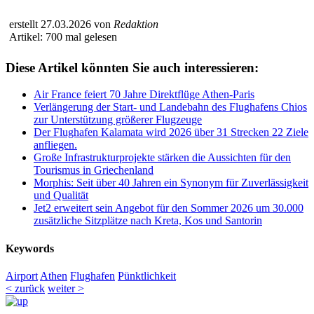
erstellt 27.03.2026 von
Redaktion
Artikel: 700 mal gelesen
Diese Artikel könnten Sie auch interessieren:
Air France feiert 70 Jahre Direktflüge Athen-Paris
Verlängerung der Start- und Landebahn des Flughafens Chios
zur Unterstützung größerer Flugzeuge
Der Flughafen Kalamata wird 2026 über 31 Strecken 22 Ziele
anfliegen.
Große Infrastrukturprojekte stärken die Aussichten für den
Tourismus in Griechenland
Morphis: Seit über 40 Jahren ein Synonym für Zuverlässigkeit
und Qualität
Jet2 erweitert sein Angebot für den Sommer 2026 um 30.000
zusätzliche Sitzplätze nach Kreta, Kos und Santorin
Keywords
Airport
Athen
Flughafen
Pünktlichkeit
< zurück
weiter >