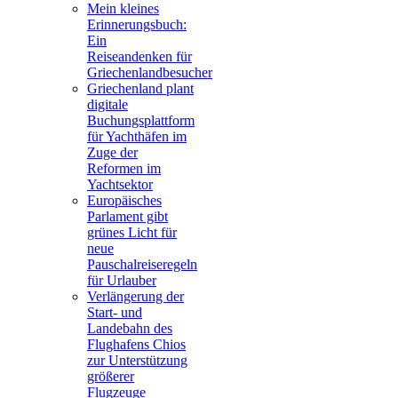
Mein kleines
Erinnerungsbuch:
Ein
Reiseandenken für
Griechenlandbesucher
Griechenland plant
digitale
Buchungsplattform
für Yachthäfen im
Zuge der
Reformen im
Yachtsektor
Europäisches
Parlament gibt
grünes Licht für
neue
Pauschalreiseregeln
für Urlauber
Verlängerung der
Start- und
Landebahn des
Flughafens Chios
zur Unterstützung
größerer
Flugzeuge