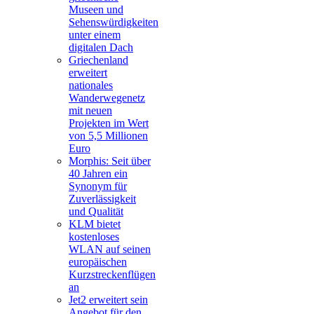
Museen und
Sehenswürdigkeiten
unter einem
digitalen Dach
Griechenland
erweitert
nationales
Wanderwegenetz
mit neuen
Projekten im Wert
von 5,5 Millionen
Euro
Morphis: Seit über
40 Jahren ein
Synonym für
Zuverlässigkeit
und Qualität
KLM bietet
kostenloses
WLAN auf seinen
europäischen
Kurzstreckenflügen
an
Jet2 erweitert sein
Angebot für den