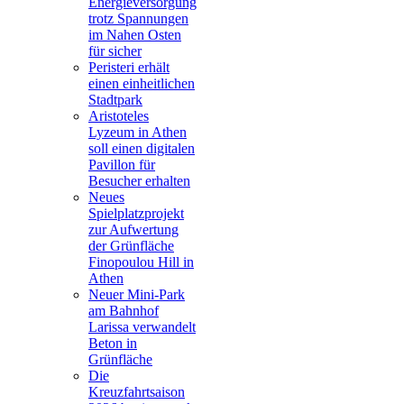
Energieversorgung
trotz Spannungen
im Nahen Osten
für sicher
Peristeri erhält
einen einheitlichen
Stadtpark
Aristoteles
Lyzeum in Athen
soll einen digitalen
Pavillon für
Besucher erhalten
Neues
Spielplatzprojekt
zur Aufwertung
der Grünfläche
Finopoulou Hill in
Athen
Neuer Mini-Park
am Bahnhof
Larissa verwandelt
Beton in
Grünfläche
Die
Kreuzfahrtsaison