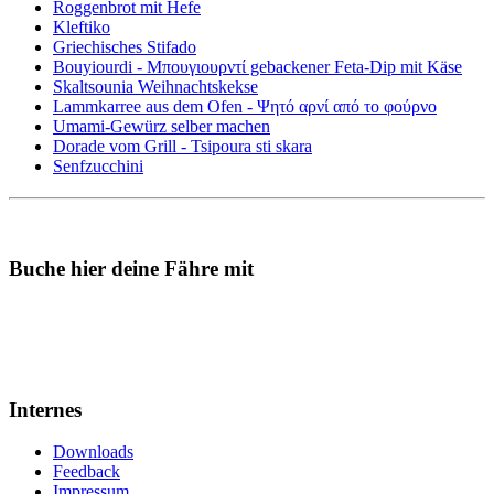
Roggenbrot mit Hefe
Kleftiko
Griechisches Stifado
Bouyiourdi - Μπουγιουρντί gebackener Feta-Dip mit Käse
Skaltsounia Weihnachtskekse
Lammkarree aus dem Ofen - Ψητό αρνί από το φούρνο
Umami-Gewürz selber machen
Dorade vom Grill - Tsipoura sti skara
Senfzucchini
Buche hier deine Fähre mit
Internes
Downloads
Feedback
Impressum