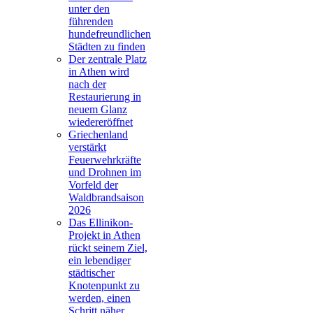
unter den
führenden
hundefreundlichen
Städten zu finden
Der zentrale Platz
in Athen wird
nach der
Restaurierung in
neuem Glanz
wiedereröffnet
Griechenland
verstärkt
Feuerwehrkräfte
und Drohnen im
Vorfeld der
Waldbrandsaison
2026
Das Ellinikon-
Projekt in Athen
rückt seinem Ziel,
ein lebendiger
städtischer
Knotenpunkt zu
werden, einen
Schritt näher