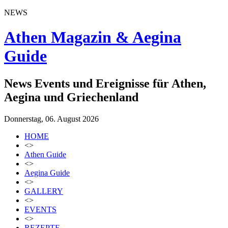
NEWS
Athen Magazin & Aegina
Guide
News Events und Ereignisse für Athen,
Aegina und Griechenland
Donnerstag, 06. August 2026
HOME
<>
Athen Guide
<>
Aegina Guide
<>
GALLERY
<>
EVENTS
<>
REZEPTE