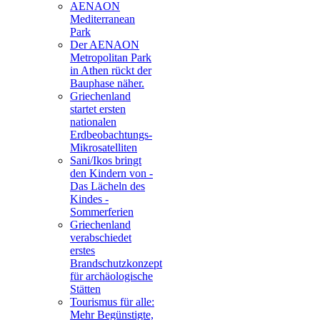
AENAON
Mediterranean
Park
Der AENAON
Metropolitan Park
in Athen rückt der
Bauphase näher.
Griechenland
startet ersten
nationalen
Erdbeobachtungs-
Mikrosatelliten
Sani/Ikos bringt
den Kindern von -
Das Lächeln des
Kindes -
Sommerferien
Griechenland
verabschiedet
erstes
Brandschutzkonzept
für archäologische
Stätten
Tourismus für alle:
Mehr Begünstigte,