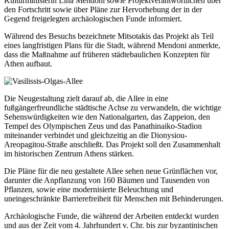
Kulturministerin Lina Mendoni sowie Projektverantwortlichen über
den Fortschritt sowie über Pläne zur Hervorhebung der in der
Gegend freigelegten archäologischen Funde informiert.
Während des Besuchs bezeichnete Mitsotakis das Projekt als Teil
eines langfristigen Plans für die Stadt, während Mendoni anmerkte,
dass die Maßnahme auf früheren städtebaulichen Konzepten für
Athen aufbaut.
Die Neugestaltung zielt darauf ab, die Allee in eine
fußgängerfreundliche städtische Achse zu verwandeln, die wichtige
Sehenswürdigkeiten wie den Nationalgarten, das Zappeion, den
Tempel des Olympischen Zeus und das Panathinaiko-Stadion
miteinander verbindet und gleichzeitig an die Dionysiou-
Areopagitou-Straße anschließt. Das Projekt soll den Zusammenhalt
im historischen Zentrum Athens stärken.
Die Pläne für die neu gestaltete Allee sehen neue Grünflächen vor,
darunter die Anpflanzung von 160 Bäumen und Tausenden von
Pflanzen, sowie eine modernisierte Beleuchtung und
uneingeschränkte Barrierefreiheit für Menschen mit Behinderungen.
Archäologische Funde, die während der Arbeiten entdeckt wurden
und aus der Zeit vom 4. Jahrhundert v. Chr. bis zur byzantinischen