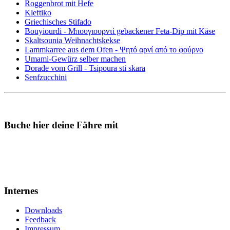
Roggenbrot mit Hefe
Kleftiko
Griechisches Stifado
Bouyiourdi - Μπουγιουρντί gebackener Feta-Dip mit Käse
Skaltsounia Weihnachtskekse
Lammkarree aus dem Ofen - Ψητό αρνί από το φούρνο
Umami-Gewürz selber machen
Dorade vom Grill - Tsipoura sti skara
Senfzucchini
Buche hier deine Fähre mit
Internes
Downloads
Feedback
Impressum