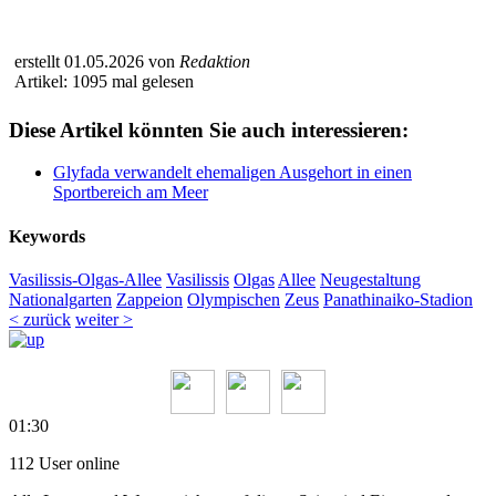
erstellt 01.05.2026 von
Redaktion
Artikel: 1095 mal gelesen
Diese Artikel könnten Sie auch interessieren:
Glyfada verwandelt ehemaligen Ausgehort in einen
Sportbereich am Meer
Keywords
Vasilissis-Olgas-Allee
Vasilissis
Olgas
Allee
Neugestaltung
Nationalgarten
Zappeion
Olympischen
Zeus
Panathinaiko-Stadion
< zurück
weiter >
01:30
112 User online