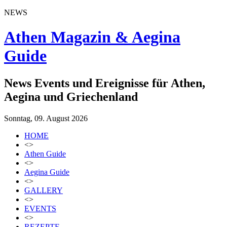
NEWS
Athen Magazin & Aegina
Guide
News Events und Ereignisse für Athen,
Aegina und Griechenland
Sonntag, 09. August 2026
HOME
<>
Athen Guide
<>
Aegina Guide
<>
GALLERY
<>
EVENTS
<>
REZEPTE