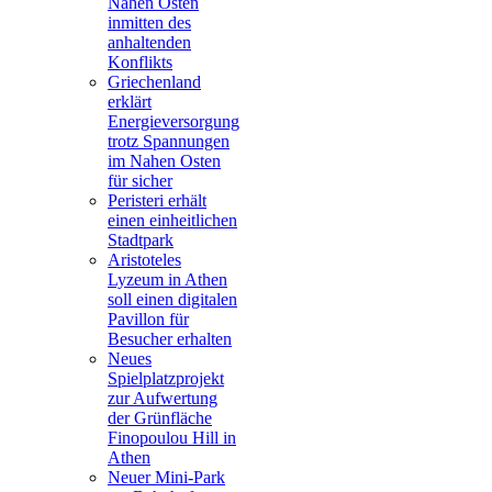
Nahen Osten
inmitten des
anhaltenden
Konflikts
Griechenland
erklärt
Energieversorgung
trotz Spannungen
im Nahen Osten
für sicher
Peristeri erhält
einen einheitlichen
Stadtpark
Aristoteles
Lyzeum in Athen
soll einen digitalen
Pavillon für
Besucher erhalten
Neues
Spielplatzprojekt
zur Aufwertung
der Grünfläche
Finopoulou Hill in
Athen
Neuer Mini-Park