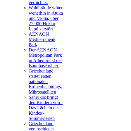
vernichtet.
Waldbrände wüten
weiterhin in Attika
und Viotia, über
27.000 Hektar
Land zerstört
AENAON
Mediterranean
Park
Der AENAON
Metropolitan Park
in Athen rückt der
Bauphase näher.
Griechenland
startet ersten
nationalen
Erdbeobachtungs-
Mikrosatelliten
Sani/Ikos bringt
den Kindern von -
Das Lächeln des
Kindes -
Sommerferien
Griechenland
verabschiedet