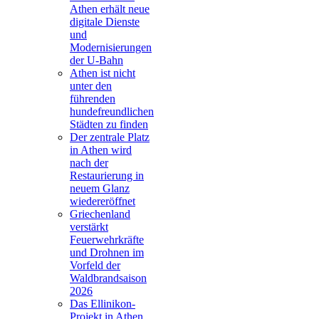
Athen erhält neue
digitale Dienste
und
Modernisierungen
der U-Bahn
Athen ist nicht
unter den
führenden
hundefreundlichen
Städten zu finden
Der zentrale Platz
in Athen wird
nach der
Restaurierung in
neuem Glanz
wiedereröffnet
Griechenland
verstärkt
Feuerwehrkräfte
und Drohnen im
Vorfeld der
Waldbrandsaison
2026
Das Ellinikon-
Projekt in Athen