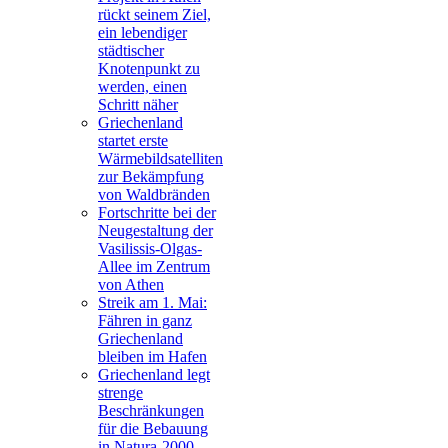
rückt seinem Ziel,
ein lebendiger
städtischer
Knotenpunkt zu
werden, einen
Schritt näher
Griechenland
startet erste
Wärmebildsatelliten
zur Bekämpfung
von Waldbränden
Fortschritte bei der
Neugestaltung der
Vasilissis-Olgas-
Allee im Zentrum
von Athen
Streik am 1. Mai:
Fähren in ganz
Griechenland
bleiben im Hafen
Griechenland legt
strenge
Beschränkungen
für die Bebauung
in Natura-2000-