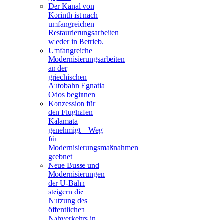
Der Kanal von
Korinth ist nach
umfangreichen
Restaurierungsarbeiten
wieder in Betrieb.
Umfangreiche
Modernisierungsarbeiten
an der
griechischen
Autobahn Egnatia
Odos beginnen
Konzession für
den Flughafen
Kalamata
genehmigt – Weg
für
Modernisierungsmaßnahmen
geebnet
Neue Busse und
Modernisierungen
der U-Bahn
steigern die
Nutzung des
öffentlichen
Nahverkehrs in