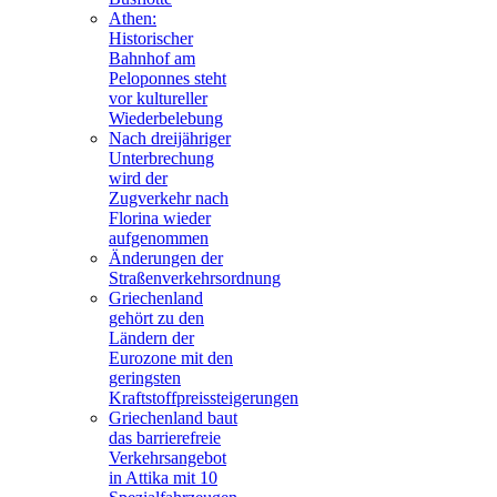
Athen:
Historischer
Bahnhof am
Peloponnes steht
vor kultureller
Wiederbelebung
Nach dreijähriger
Unterbrechung
wird der
Zugverkehr nach
Florina wieder
aufgenommen
Änderungen der
Straßenverkehrsordnung
Griechenland
gehört zu den
Ländern der
Eurozone mit den
geringsten
Kraftstoffpreissteigerungen
Griechenland baut
das barrierefreie
Verkehrsangebot
in Attika mit 10