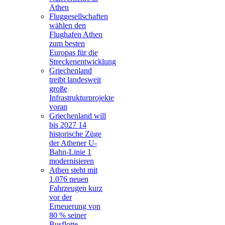
Athen
Fluggesellschaften
wählen den
Flughafen Athen
zum besten
Europas für die
Streckenentwicklung
Griechenland
treibt landesweit
große
Infrastrukturprojekte
voran
Griechenland will
bis 2027 14
historische Züge
der Athener U-
Bahn-Linie 1
modernisieren
Athen steht mit
1.076 neuen
Fahrzeugen kurz
vor der
Erneuerung von
80 % seiner
Busflotte