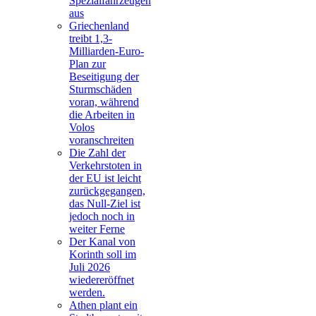
Spezialfahrzeugen
aus
Griechenland
treibt 1,3-
Milliarden-Euro-
Plan zur
Beseitigung der
Sturmschäden
voran, während
die Arbeiten in
Volos
voranschreiten
Die Zahl der
Verkehrstoten in
der EU ist leicht
zurückgegangen,
das Null-Ziel ist
jedoch noch in
weiter Ferne
Der Kanal von
Korinth soll im
Juli 2026
wiedereröffnet
werden.
Athen plant ein