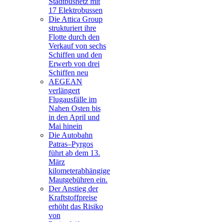
Stadtbusnetz mit
17 Elektrobussen
Die Attica Group
strukturiert ihre
Flotte durch den
Verkauf von sechs
Schiffen und den
Erwerb von drei
Schiffen neu
AEGEAN
verlängert
Flugausfälle im
Nahen Osten bis
in den April und
Mai hinein
Die Autobahn
Patras–Pyrgos
führt ab dem 13.
März
kilometerabhängige
Mautgebühren ein.
Der Anstieg der
Kraftstoffpreise
erhöht das Risiko
von