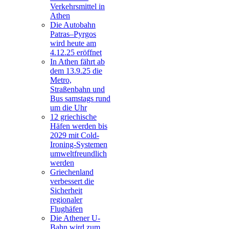
Verkehrsmittel in
Athen
Die Autobahn
Patras–Pyrgos
wird heute am
4.12.25 eröffnet
In Athen fährt ab
dem 13.9.25 die
Metro,
Straßenbahn und
Bus samstags rund
um die Uhr
12 griechische
Häfen werden bis
2029 mit Cold-
Ironing-Systemen
umweltfreundlich
werden
Griechenland
verbessert die
Sicherheit
regionaler
Flughäfen
Die Athener U-
Bahn wird zum