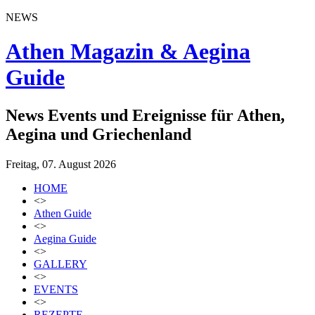
NEWS
Athen Magazin & Aegina
Guide
News Events und Ereignisse für Athen,
Aegina und Griechenland
Freitag, 07. August 2026
HOME
<>
Athen Guide
<>
Aegina Guide
<>
GALLERY
<>
EVENTS
<>
REZEPTE