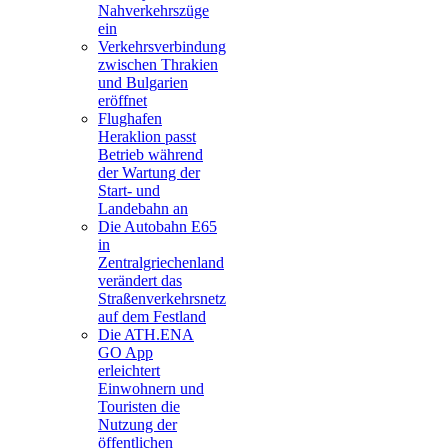
Nahverkehrszüge
ein
Verkehrsverbindung
zwischen Thrakien
und Bulgarien
eröffnet
Flughafen
Heraklion passt
Betrieb während
der Wartung der
Start- und
Landebahn an
Die Autobahn E65
in
Zentralgriechenland
verändert das
Straßenverkehrsnetz
auf dem Festland
Die ATH.ENA
GO App
erleichtert
Einwohnern und
Touristen die
Nutzung der
öffentlichen