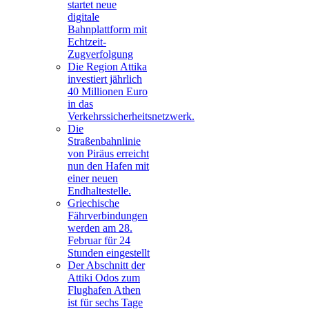
startet neue
digitale
Bahnplattform mit
Echtzeit-
Zugverfolgung
Die Region Attika
investiert jährlich
40 Millionen Euro
in das
Verkehrssicherheitsnetzwerk.
Die
Straßenbahnlinie
von Piräus erreicht
nun den Hafen mit
einer neuen
Endhaltestelle.
Griechische
Fährverbindungen
werden am 28.
Februar für 24
Stunden eingestellt
Der Abschnitt der
Attiki Odos zum
Flughafen Athen
ist für sechs Tage