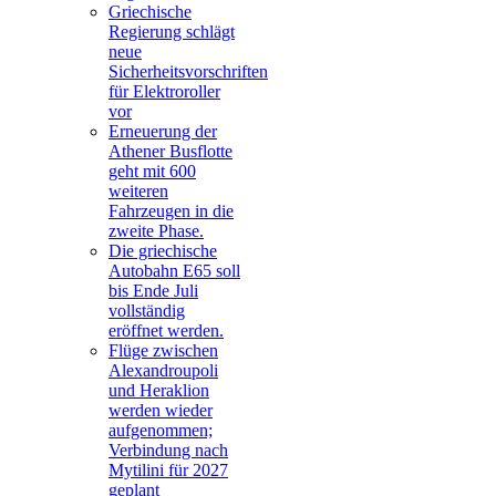
Griechische
Regierung schlägt
neue
Sicherheitsvorschriften
für Elektroroller
vor
Erneuerung der
Athener Busflotte
geht mit 600
weiteren
Fahrzeugen in die
zweite Phase.
Die griechische
Autobahn E65 soll
bis Ende Juli
vollständig
eröffnet werden.
Flüge zwischen
Alexandroupoli
und Heraklion
werden wieder
aufgenommen;
Verbindung nach
Mytilini für 2027
geplant