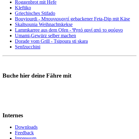
Roggenbrot mit Hefe
Kleftiko
Griechisches Stifado
Bouyiourdi - Μπουγιουρντί gebackener Feta-Dip mit Käse
Skaltsounia Weihnachtskekse
Lammkarree aus dem Ofen - Ψητό αρνί από το φούρνο
Umami-Gewürz selber machen
Dorade vom Grill - Tsipoura sti skara
Senfzucchini
Buche hier deine Fähre mit
Internes
Downloads
Feedback
Impressum