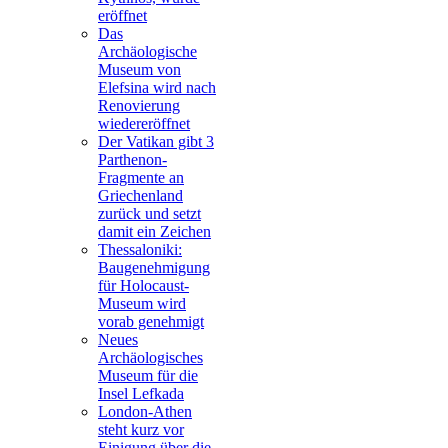
eröffnet
Das
Archäologische
Museum von
Elefsina wird nach
Renovierung
wiedereröffnet
Der Vatikan gibt 3
Parthenon-
Fragmente an
Griechenland
zurück und setzt
damit ein Zeichen
Thessaloniki:
Baugenehmigung
für Holocaust-
Museum wird
vorab genehmigt
Neues
Archäologisches
Museum für die
Insel Lefkada
London-Athen
steht kurz vor
Einigung über die