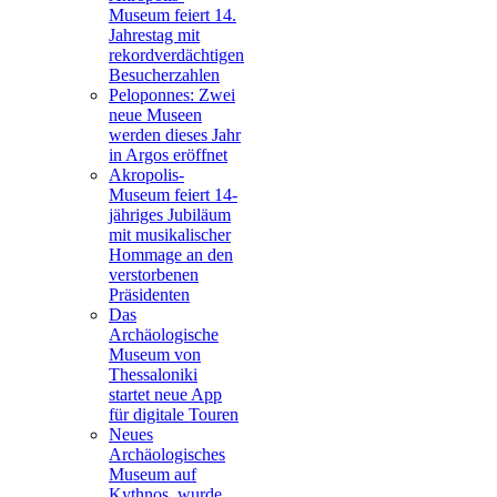
Museum feiert 14.
Jahrestag mit
rekordverdächtigen
Besucherzahlen
Peloponnes: Zwei
neue Museen
werden dieses Jahr
in Argos eröffnet
Akropolis-
Museum feiert 14-
jähriges Jubiläum
mit musikalischer
Hommage an den
verstorbenen
Präsidenten
Das
Archäologische
Museum von
Thessaloniki
startet neue App
für digitale Touren
Neues
Archäologisches
Museum auf
Kythnos, wurde