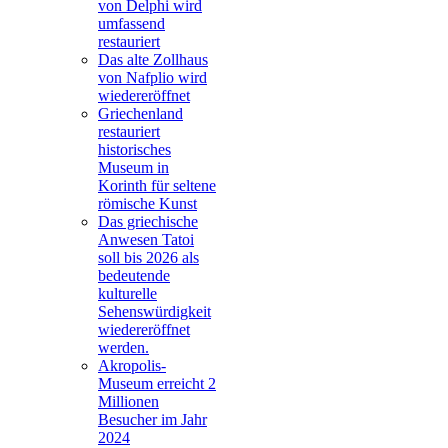
von Delphi wird
umfassend
restauriert
Das alte Zollhaus
von Nafplio wird
wiedereröffnet
Griechenland
restauriert
historisches
Museum in
Korinth für seltene
römische Kunst
Das griechische
Anwesen Tatoi
soll bis 2026 als
bedeutende
kulturelle
Sehenswürdigkeit
wiedereröffnet
werden.
Akropolis-
Museum erreicht 2
Millionen
Besucher im Jahr
2024