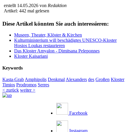
erstellt 14.05.2026 von
Redaktion
Artikel: 442 mal gelesen
Diese Artikel könnten Sie auch interessieren:
Museen, Theater, Klöster & Kirchen
Kulturministerium will beschädigtes UNESCO-Kloster
Hosios Loukas restaurieren
Das Kloster Amyalon - Dimitsana Peleponnes
Kloster Kaisariani
Keywords
Kasta-Grab
Amphipolis
Denkmal
Alexanders
des
Großen
Kloster
Timios
Prodromos
Serres
< zurück
weiter >
Facebook
Instagram