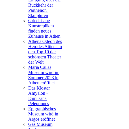
Rückkehr der
Parthenon-
Skulpturen
Griechische
Kunstrepliken
finden neues
Zuhause in Athen
Athens Odeon des
Herodes Atticus in
den Top 10 der
schönsten Theater
der Welt
Maria Callas
Museum wird im
Sommer 2023 in
Athen eröffnet
Das Kloster
Amyalon -
Dimitsana
Peleponnes
Epigraphisches
Museum wird in
Argos eröffnet
Gas Museum