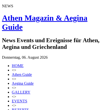
NEWS
Athen Magazin & Aegina
Guide
News Events und Ereignisse für Athen,
Aegina und Griechenland
Donnerstag, 06. August 2026
HOME
<>
Athen Guide
<>
Aegina Guide
<>
GALLERY
<>
EVENTS
<>
REZEPTE