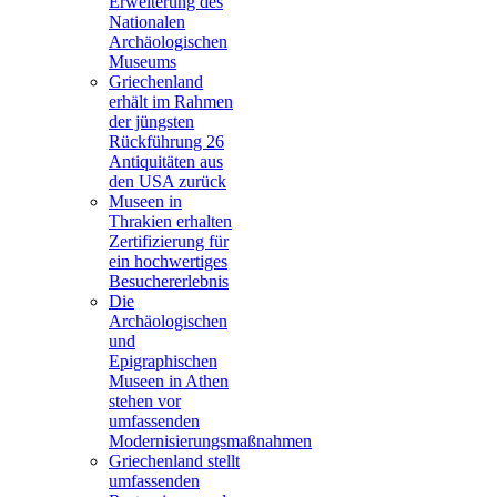
Erweiterung des
Nationalen
Archäologischen
Museums
Griechenland
erhält im Rahmen
der jüngsten
Rückführung 26
Antiquitäten aus
den USA zurück
Museen in
Thrakien erhalten
Zertifizierung für
ein hochwertiges
Besuchererlebnis
Die
Archäologischen
und
Epigraphischen
Museen in Athen
stehen vor
umfassenden
Modernisierungsmaßnahmen
Griechenland stellt
umfassenden