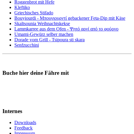
Roggenbrot mit Hefe
Kleftiko
Griechisches Stifado
Bouyiourdi - Μπουγιουρντί gebackener Feta-Dip mit Käse
Skaltsounia Weihnachtskekse
Lammkarree aus dem Ofen - Ψητό αρνί από το φούρνο
Umami-Gewürz selber machen
Dorade vom Grill - Tsipoura sti skara
Senfzucchini
Buche hier deine Fähre mit
Internes
Downloads
Feedback
Impressum