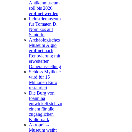
Antikenmuseum
soll bis 2026
eröffnet werden
Industriemuseum
für Tomaten D.
Nomikos auf
Santorin
Archäologisches
Museum Aigio
eröffnet nach
Renovierung mit
erweiterter
Dauerausstellung
Schloss Mytilene
wird für 15
Millionen Euro
restauriert
Die Burg von
Ioannina
entwickelt sich zu
einem für alle
zugänglichen
Kulturpark
Akropolis-
Museum weiht