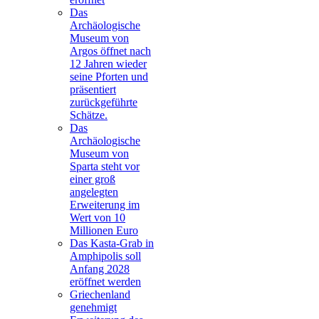
Das
Archäologische
Museum von
Argos öffnet nach
12 Jahren wieder
seine Pforten und
präsentiert
zurückgeführte
Schätze.
Das
Archäologische
Museum von
Sparta steht vor
einer groß
angelegten
Erweiterung im
Wert von 10
Millionen Euro
Das Kasta-Grab in
Amphipolis soll
Anfang 2028
eröffnet werden
Griechenland
genehmigt