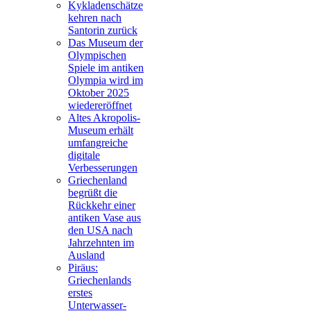
Kykladenschätze
kehren nach
Santorin zurück
Das Museum der
Olympischen
Spiele im antiken
Olympia wird im
Oktober 2025
wiedereröffnet
Altes Akropolis-
Museum erhält
umfangreiche
digitale
Verbesserungen
Griechenland
begrüßt die
Rückkehr einer
antiken Vase aus
den USA nach
Jahrzehnten im
Ausland
Piräus:
Griechenlands
erstes
Unterwasser-