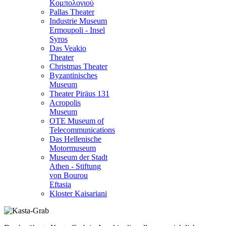
Κομπολογιού
Pallas Theater
Industrie Museum
Ermoupoli - Insel
Syros
Das Veakio
Theater
Christmas Theater
Byzantinisches
Museum
Theater Piräus 131
Acropolis
Museum
OTE Museum of
Telecommunications
Das Hellenische
Motormuseum
Museum der Stadt
Athen - Stiftung
von Bourou
Eftasia
Kloster Kaisariani