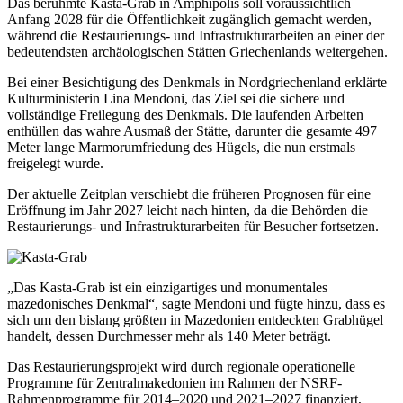
Das berühmte Kasta-Grab in Amphipolis soll voraussichtlich
Anfang 2028 für die Öffentlichkeit zugänglich gemacht werden,
während die Restaurierungs- und Infrastrukturarbeiten an einer der
bedeutendsten archäologischen Stätten Griechenlands weitergehen.
Bei einer Besichtigung des Denkmals in Nordgriechenland erklärte
Kulturministerin Lina Mendoni, das Ziel sei die sichere und
vollständige Freilegung des Denkmals. Die laufenden Arbeiten
enthüllen das wahre Ausmaß der Stätte, darunter die gesamte 497
Meter lange Marmorumfriedung des Hügels, die nun erstmals
freigelegt wurde.
Der aktuelle Zeitplan verschiebt die früheren Prognosen für eine
Eröffnung im Jahr 2027 leicht nach hinten, da die Behörden die
Restaurierungs- und Infrastrukturarbeiten für Besucher fortsetzen.
„Das Kasta-Grab ist ein einzigartiges und monumentales
mazedonisches Denkmal“, sagte Mendoni und fügte hinzu, dass es
sich um den bislang größten in Mazedonien entdeckten Grabhügel
handelt, dessen Durchmesser mehr als 140 Meter beträgt.
Das Restaurierungsprojekt wird durch regionale operationelle
Programme für Zentralmakedonien im Rahmen der NSRF-
Rahmenprogramme für 2014–2020 und 2021–2027 finanziert,