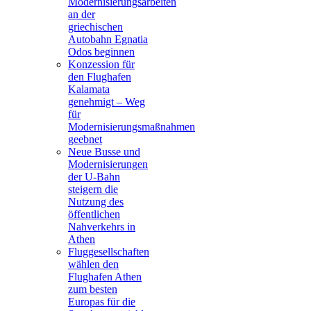
Modernisierungsarbeiten
an der
griechischen
Autobahn Egnatia
Odos beginnen
Konzession für
den Flughafen
Kalamata
genehmigt – Weg
für
Modernisierungsmaßnahmen
geebnet
Neue Busse und
Modernisierungen
der U-Bahn
steigern die
Nutzung des
öffentlichen
Nahverkehrs in
Athen
Fluggesellschaften
wählen den
Flughafen Athen
zum besten
Europas für die