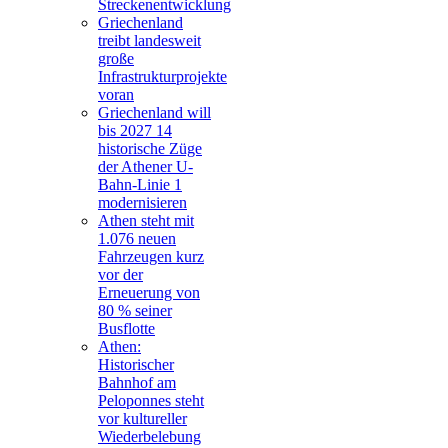
Streckenentwicklung
Griechenland
treibt landesweit
große
Infrastrukturprojekte
voran
Griechenland will
bis 2027 14
historische Züge
der Athener U-
Bahn-Linie 1
modernisieren
Athen steht mit
1.076 neuen
Fahrzeugen kurz
vor der
Erneuerung von
80 % seiner
Busflotte
Athen:
Historischer
Bahnhof am
Peloponnes steht
vor kultureller
Wiederbelebung