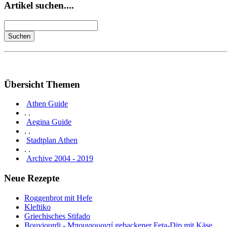
Artikel suchen....
Übersicht Themen
Athen Guide
. .
Aegina Guide
. .
Stadtplan Athen
. .
Archive 2004 - 2019
Neue Rezepte
Roggenbrot mit Hefe
Kleftiko
Griechisches Stifado
Bouyiourdi - Μπουγιουρντί gebackener Feta-Dip mit Käse