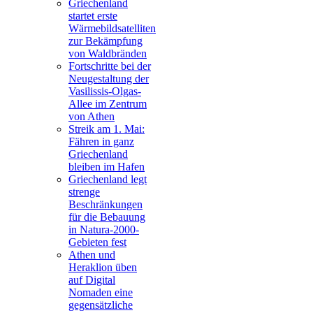
Griechenland
startet erste
Wärmebildsatelliten
zur Bekämpfung
von Waldbränden
Fortschritte bei der
Neugestaltung der
Vasilissis-Olgas-
Allee im Zentrum
von Athen
Streik am 1. Mai:
Fähren in ganz
Griechenland
bleiben im Hafen
Griechenland legt
strenge
Beschränkungen
für die Bebauung
in Natura-2000-
Gebieten fest
Athen und
Heraklion üben
auf Digital
Nomaden eine
gegensätzliche