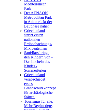
Mediterranean
Park
Der AENAON
Metropolitan Park
in Athen rückt der
Bauphase näher.
Griechenland
startet ersten
nationalen
Erdbeobachtungs-
Mikrosatelliten
Sani/Ikos bringt
den Kindern von -
Das Lächeln des
Kindes -
Sommerferien
Griechenland
verabschiedet
erstes
Brandschutzkonzept
für archäologische
Stätten
Tourismus für alle:
Mehr Begünstigte,