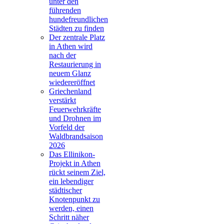
unter den
führenden
hundefreundlichen
Städten zu finden
Der zentrale Platz
in Athen wird
nach der
Restaurierung in
neuem Glanz
wiedereröffnet
Griechenland
verstärkt
Feuerwehrkräfte
und Drohnen im
Vorfeld der
Waldbrandsaison
2026
Das Ellinikon-
Projekt in Athen
rückt seinem Ziel,
ein lebendiger
städtischer
Knotenpunkt zu
werden, einen
Schritt näher