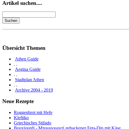
Artikel suchen....
Übersicht Themen
Athen Guide
. .
Aegina Guide
. .
Stadtplan Athen
. .
Archive 2004 - 2019
Neue Rezepte
Roggenbrot mit Hefe
Kleftiko
Griechisches Stifado
Bouyiourdi - Μπουγιουρντί gebackener Feta-Dip mit Käse