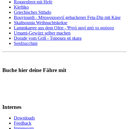
Roggenbrot mit Hefe
Kleftiko
Griechisches Stifado
Bouyiourdi - Μπουγιουρντί gebackener Feta-Dip mit Käse
Skaltsounia Weihnachtskekse
Lammkarree aus dem Ofen - Ψητό αρνί από το φούρνο
Umami-Gewürz selber machen
Dorade vom Grill - Tsipoura sti skara
Senfzucchini
Buche hier deine Fähre mit
Internes
Downloads
Feedback
Impressum