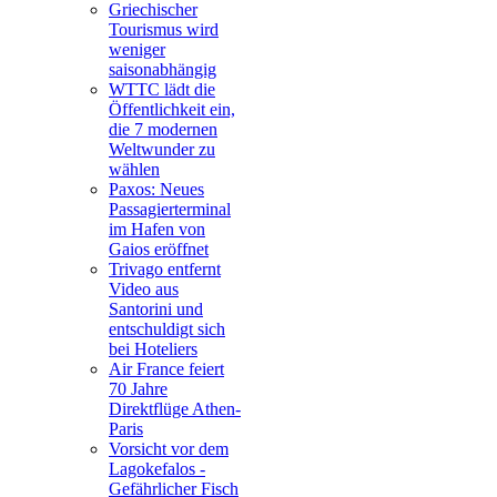
Griechischer
Tourismus wird
weniger
saisonabhängig
WTTC lädt die
Öffentlichkeit ein,
die 7 modernen
Weltwunder zu
wählen
Paxos: Neues
Passagierterminal
im Hafen von
Gaios eröffnet
Trivago entfernt
Video aus
Santorini und
entschuldigt sich
bei Hoteliers
Air France feiert
70 Jahre
Direktflüge Athen-
Paris
Vorsicht vor dem
Lagokefalos -
Gefährlicher Fisch