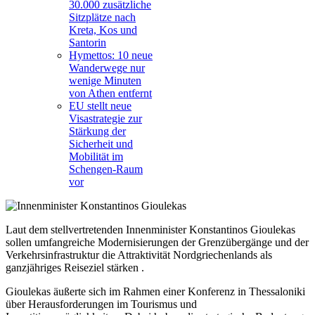
30.000 zusätzliche
Sitzplätze nach
Kreta, Kos und
Santorin
Hymettos: 10 neue
Wanderwege nur
wenige Minuten
von Athen entfernt
EU stellt neue
Visastrategie zur
Stärkung der
Sicherheit und
Mobilität im
Schengen-Raum
vor
Laut dem stellvertretenden Innenminister Konstantinos Gioulekas
sollen umfangreiche Modernisierungen der Grenzübergänge und der
Verkehrsinfrastruktur die Attraktivität Nordgriechenlands als
ganzjähriges Reiseziel stärken .
Gioulekas äußerte sich im Rahmen einer Konferenz in Thessaloniki
über Herausforderungen im Tourismus und