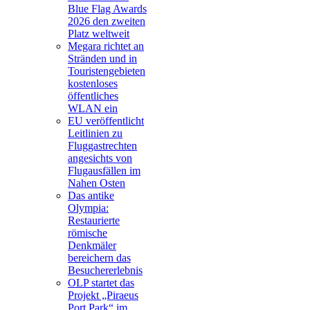
Blue Flag Awards
2026 den zweiten
Platz weltweit
Megara richtet an
Stränden und in
Touristengebieten
kostenloses
öffentliches
WLAN ein
EU veröffentlicht
Leitlinien zu
Fluggastrechten
angesichts von
Flugausfällen im
Nahen Osten
Das antike
Olympia:
Restaurierte
römische
Denkmäler
bereichern das
Besuchererlebnis
OLP startet das
Projekt „Piraeus
Port Park“ im