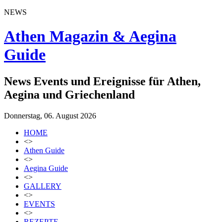
NEWS
Athen Magazin & Aegina
Guide
News Events und Ereignisse für Athen,
Aegina und Griechenland
Donnerstag, 06. August 2026
HOME
<>
Athen Guide
<>
Aegina Guide
<>
GALLERY
<>
EVENTS
<>
REZEPTE