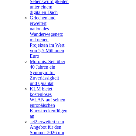
Sehenswürdigkeiten
unter einem
digitalen Dach
Griechenland
erweitert
nationales
Wanderwegenetz
mit neuen
Projekten im Wert
von 5,5 Millionen
Euro
Morphis: Seit über
40 Jahren ein
Synonym für
Zuverlässigkeit
und Qualität
KLM bietet
kostenloses
WLAN auf seinen
europäischen
Kurzstreckenflügen
an
Jet2 erweitert sein
Angebot für den
Sommer 2026 um