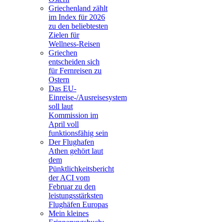
Griechenland zählt
im Index für 2026
zu den beliebtesten
Zielen für
Wellness-Reisen
Griechen
entscheiden sich
für Fernreisen zu
Ostern
Das EU-
Einreise-/Ausreisesystem
soll laut
Kommission im
April voll
funktionsfähig sein
Der Flughafen
Athen gehört laut
dem
Pünktlichkeitsbericht
der ACI vom
Februar zu den
leistungsstärksten
Flughäfen Europas
Mein kleines