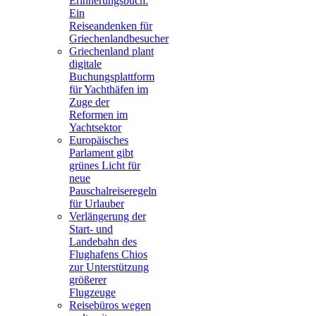
Erinnerungsbuch:
Ein
Reiseandenken für
Griechenlandbesucher
Griechenland plant
digitale
Buchungsplattform
für Yachthäfen im
Zuge der
Reformen im
Yachtsektor
Europäisches
Parlament gibt
grünes Licht für
neue
Pauschalreiseregeln
für Urlauber
Verlängerung der
Start- und
Landebahn des
Flughafens Chios
zur Unterstützung
größerer
Flugzeuge
Reisebüros wegen