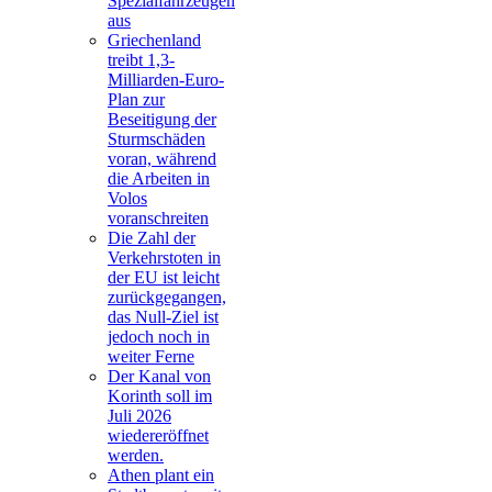
Spezialfahrzeugen
aus
Griechenland
treibt 1,3-
Milliarden-Euro-
Plan zur
Beseitigung der
Sturmschäden
voran, während
die Arbeiten in
Volos
voranschreiten
Die Zahl der
Verkehrstoten in
der EU ist leicht
zurückgegangen,
das Null-Ziel ist
jedoch noch in
weiter Ferne
Der Kanal von
Korinth soll im
Juli 2026
wiedereröffnet
werden.
Athen plant ein