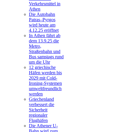
Verkehrsmittel in
Athen
Die Autobahn
Patras–Pyrgos
wird heute am
4.12.25 eröffnet
In Athen fährt ab
dem 13.9.25 die
Metro,
Straßenbahn und
Bus samstags rund
um die Uhr
12 griechische
Häfen werden bis
2029 mit Cold-
Ironing-Systemen
umweltfreundlich
werden
Griechenland
verbessert die
Sicherheit
regionaler
Flughäfen
Die Athener U-
Bahn wird zum