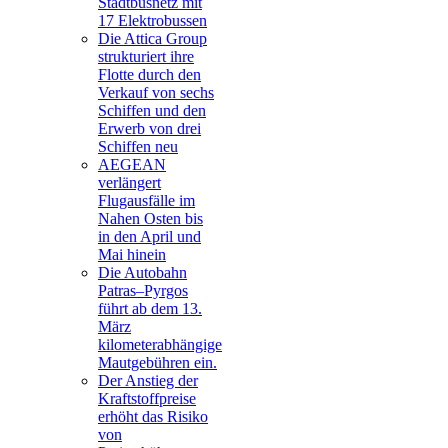
Stadtbusnetz mit
17 Elektrobussen
Die Attica Group
strukturiert ihre
Flotte durch den
Verkauf von sechs
Schiffen und den
Erwerb von drei
Schiffen neu
AEGEAN
verlängert
Flugausfälle im
Nahen Osten bis
in den April und
Mai hinein
Die Autobahn
Patras–Pyrgos
führt ab dem 13.
März
kilometerabhängige
Mautgebühren ein.
Der Anstieg der
Kraftstoffpreise
erhöht das Risiko
von