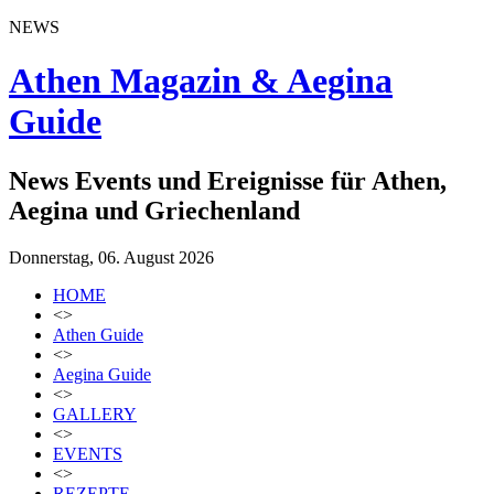
NEWS
Athen Magazin & Aegina
Guide
News Events und Ereignisse für Athen,
Aegina und Griechenland
Donnerstag, 06. August 2026
HOME
<>
Athen Guide
<>
Aegina Guide
<>
GALLERY
<>
EVENTS
<>
REZEPTE