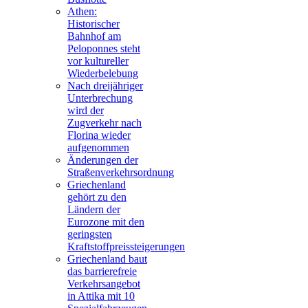
Athen:
Historischer
Bahnhof am
Peloponnes steht
vor kultureller
Wiederbelebung
Nach dreijähriger
Unterbrechung
wird der
Zugverkehr nach
Florina wieder
aufgenommen
Änderungen der
Straßenverkehrsordnung
Griechenland
gehört zu den
Ländern der
Eurozone mit den
geringsten
Kraftstoffpreissteigerungen
Griechenland baut
das barrierefreie
Verkehrsangebot
in Attika mit 10