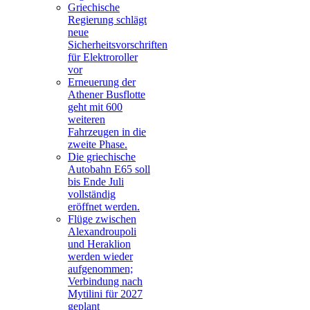
Griechische
Regierung schlägt
neue
Sicherheitsvorschriften
für Elektroroller
vor
Erneuerung der
Athener Busflotte
geht mit 600
weiteren
Fahrzeugen in die
zweite Phase.
Die griechische
Autobahn E65 soll
bis Ende Juli
vollständig
eröffnet werden.
Flüge zwischen
Alexandroupoli
und Heraklion
werden wieder
aufgenommen;
Verbindung nach
Mytilini für 2027
geplant