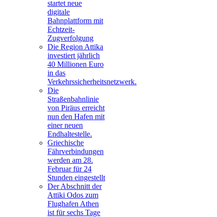
startet neue
digitale
Bahnplattform mit
Echtzeit-
Zugverfolgung
Die Region Attika
investiert jährlich
40 Millionen Euro
in das
Verkehrssicherheitsnetzwerk.
Die
Straßenbahnlinie
von Piräus erreicht
nun den Hafen mit
einer neuen
Endhaltestelle.
Griechische
Fährverbindungen
werden am 28.
Februar für 24
Stunden eingestellt
Der Abschnitt der
Attiki Odos zum
Flughafen Athen
ist für sechs Tage