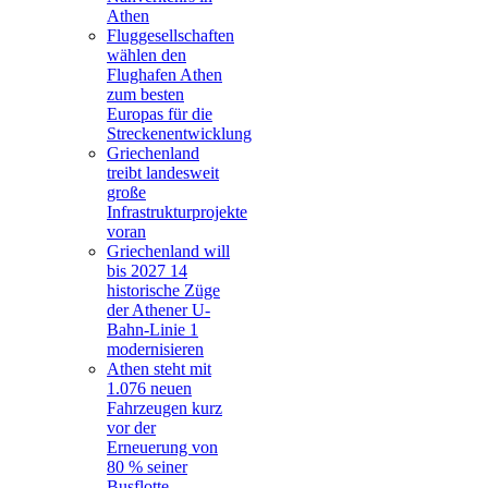
Athen
Fluggesellschaften
wählen den
Flughafen Athen
zum besten
Europas für die
Streckenentwicklung
Griechenland
treibt landesweit
große
Infrastrukturprojekte
voran
Griechenland will
bis 2027 14
historische Züge
der Athener U-
Bahn-Linie 1
modernisieren
Athen steht mit
1.076 neuen
Fahrzeugen kurz
vor der
Erneuerung von
80 % seiner
Busflotte