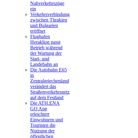
Nahverkehrszüge
ein
Verkehrsverbindung
zwischen Thrakien
und Bulgarien
eröffnet
Flughafen
Heraklion passt
Betrieb während
der Wartung der
Start- und
Landebahn an
Die Autobahn E65
in
Zentralgriechenland
verändert das
Straßenverkehrsnetz
auf dem Festland
Die ATH.ENA
GO App
erleichtert
Einwohnern und
Touristen die
Nutzung der
öffentlichen