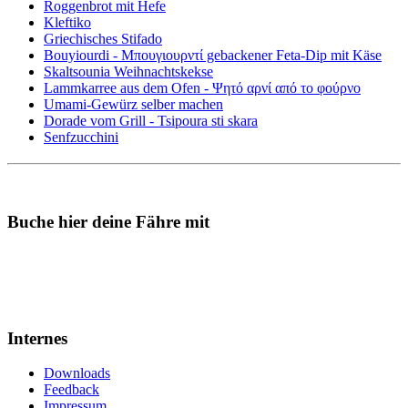
Roggenbrot mit Hefe
Kleftiko
Griechisches Stifado
Bouyiourdi - Μπουγιουρντί gebackener Feta-Dip mit Käse
Skaltsounia Weihnachtskekse
Lammkarree aus dem Ofen - Ψητό αρνί από το φούρνο
Umami-Gewürz selber machen
Dorade vom Grill - Tsipoura sti skara
Senfzucchini
Buche hier deine Fähre mit
Internes
Downloads
Feedback
Impressum