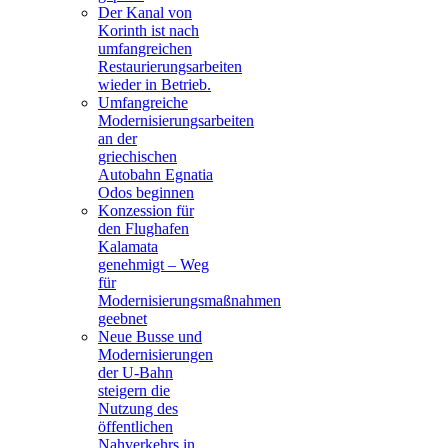
Der Kanal von
Korinth ist nach
umfangreichen
Restaurierungsarbeiten
wieder in Betrieb.
Umfangreiche
Modernisierungsarbeiten
an der
griechischen
Autobahn Egnatia
Odos beginnen
Konzession für
den Flughafen
Kalamata
genehmigt – Weg
für
Modernisierungsmaßnahmen
geebnet
Neue Busse und
Modernisierungen
der U-Bahn
steigern die
Nutzung des
öffentlichen
Nahverkehrs in