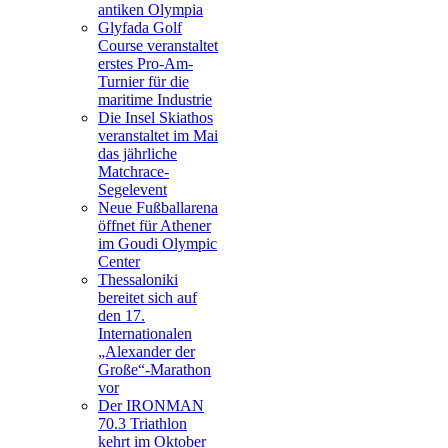
antiken Olympia
Glyfada Golf
Course veranstaltet
erstes Pro-Am-
Turnier für die
maritime Industrie
Die Insel Skiathos
veranstaltet im Mai
das jährliche
Matchrace-
Segelevent
Neue Fußballarena
öffnet für Athener
im Goudi Olympic
Center
Thessaloniki
bereitet sich auf
den 17.
Internationalen
„Alexander der
Große“-Marathon
vor
Der IRONMAN
70.3 Triathlon
kehrt im Oktober