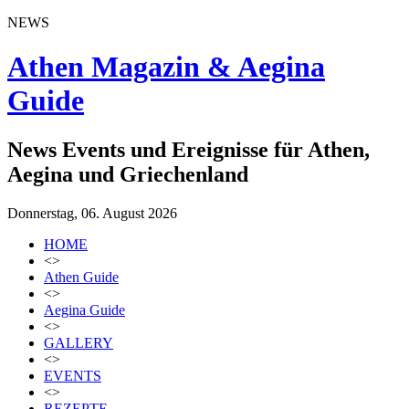
NEWS
Athen Magazin & Aegina
Guide
News Events und Ereignisse für Athen,
Aegina und Griechenland
Donnerstag, 06. August 2026
HOME
<>
Athen Guide
<>
Aegina Guide
<>
GALLERY
<>
EVENTS
<>
REZEPTE