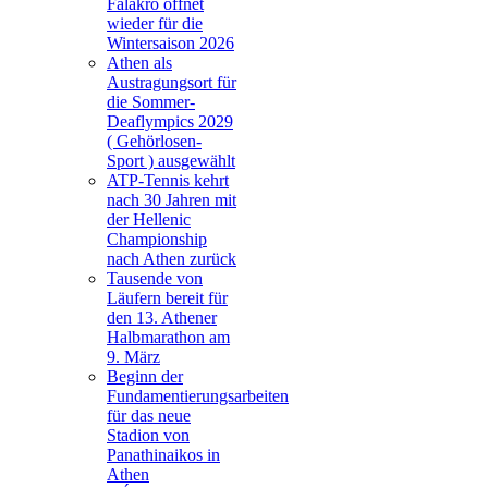
Falakro öffnet
wieder für die
Wintersaison 2026
Athen als
Austragungsort für
die Sommer-
Deaflympics 2029
( Gehörlosen-
Sport ) ausgewählt
ATP-Tennis kehrt
nach 30 Jahren mit
der Hellenic
Championship
nach Athen zurück
Tausende von
Läufern bereit für
den 13. Athener
Halbmarathon am
9. März
Beginn der
Fundamentierungsarbeiten
für das neue
Stadion von
Panathinaikos in
Athen