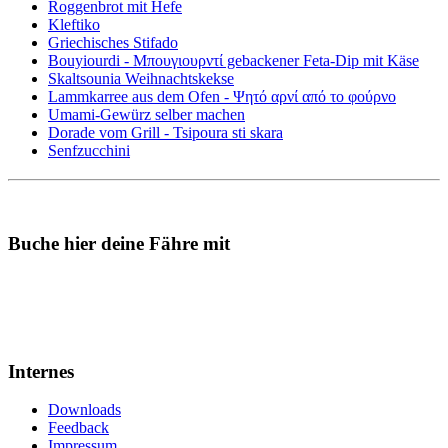
Roggenbrot mit Hefe
Kleftiko
Griechisches Stifado
Bouyiourdi - Μπουγιουρντί gebackener Feta-Dip mit Käse
Skaltsounia Weihnachtskekse
Lammkarree aus dem Ofen - Ψητό αρνί από το φούρνο
Umami-Gewürz selber machen
Dorade vom Grill - Tsipoura sti skara
Senfzucchini
Buche hier deine Fähre mit
Internes
Downloads
Feedback
Impressum