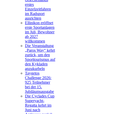
erstes
Einzelzeitfahren
im Radsport
ausrichten
Ellinikon eröffnet
erste Sportanlagen
im Juli, Bewohner
ab 2027
willkommen
Die Veranstaltung
„Paros Way“ kehrt
zurück, um den
Sporttourismus auf
den Kykladen
anzukurbeln
Taygetos
Challenge 2026:
925 Teilnehmer
bei der 15.
Jubiläumsausgabe
Die Cyclades Cup
Superyacht-
Regatta kehrt im
Juni nach