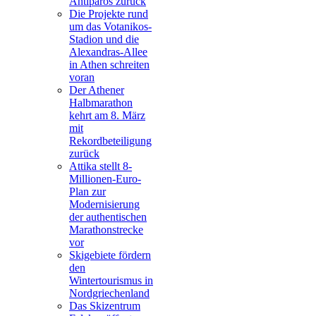
Antiparos zurück
Die Projekte rund
um das Votanikos-
Stadion und die
Alexandras-Allee
in Athen schreiten
voran
Der Athener
Halbmarathon
kehrt am 8. März
mit
Rekordbeteiligung
zurück
Attika stellt 8-
Millionen-Euro-
Plan zur
Modernisierung
der authentischen
Marathonstrecke
vor
Skigebiete fördern
den
Wintertourismus in
Nordgriechenland
Das Skizentrum