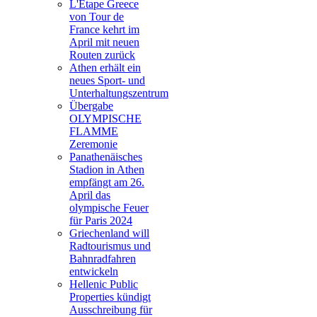
L'Étape Greece
von Tour de
France kehrt im
April mit neuen
Routen zurück
Athen erhält ein
neues Sport- und
Unterhaltungszentrum
Übergabe
OLYMPISCHE
FLAMME
Zeremonie
Panathenäisches
Stadion in Athen
empfängt am 26.
April das
olympische Feuer
für Paris 2024
Griechenland will
Radtourismus und
Bahnradfahren
entwickeln
Hellenic Public
Properties kündigt
Ausschreibung für