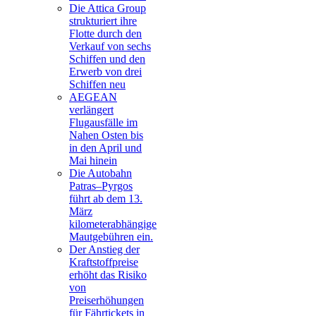
Die Attica Group
strukturiert ihre
Flotte durch den
Verkauf von sechs
Schiffen und den
Erwerb von drei
Schiffen neu
AEGEAN
verlängert
Flugausfälle im
Nahen Osten bis
in den April und
Mai hinein
Die Autobahn
Patras–Pyrgos
führt ab dem 13.
März
kilometerabhängige
Mautgebühren ein.
Der Anstieg der
Kraftstoffpreise
erhöht das Risiko
von
Preiserhöhungen
für Fährtickets in