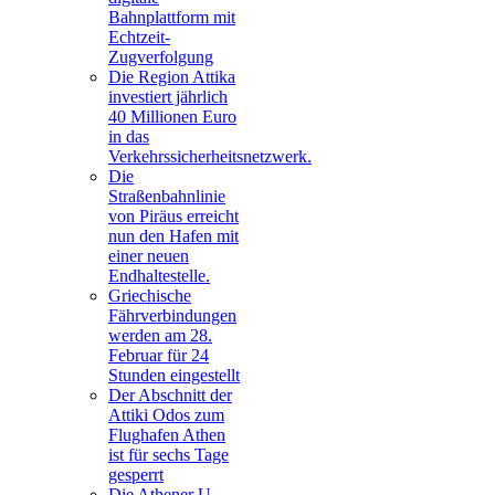
Bahnplattform mit
Echtzeit-
Zugverfolgung
Die Region Attika
investiert jährlich
40 Millionen Euro
in das
Verkehrssicherheitsnetzwerk.
Die
Straßenbahnlinie
von Piräus erreicht
nun den Hafen mit
einer neuen
Endhaltestelle.
Griechische
Fährverbindungen
werden am 28.
Februar für 24
Stunden eingestellt
Der Abschnitt der
Attiki Odos zum
Flughafen Athen
ist für sechs Tage
gesperrt
Die Athener U-