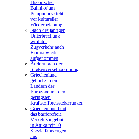
Historischer
Bahnhof am
Peloponnes steht
vor kultureller
Wiederbelebung
Nach dreijähriger
Unterbrechung
wird der
Zugverkehr nach
Florina wieder
aufgenommen
Änderungen der
Straßenverkehrsordnung
Griechenland
gehört zu den
Ländern der
Eurozone mit den
geringsten
Kraftstoffpreissteigerungen
Griechenland baut
das barrierefreie
Verkehrsangebot
in Attika mit 10
Spezialfahrzeugen
aus