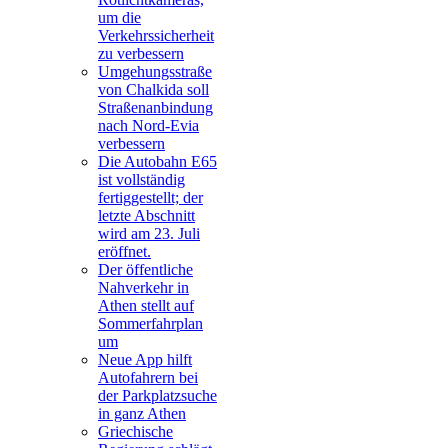
um die
Verkehrssicherheit
zu verbessern
Umgehungsstraße
von Chalkida soll
Straßenanbindung
nach Nord-Evia
verbessern
Die Autobahn E65
ist vollständig
fertiggestellt; der
letzte Abschnitt
wird am 23. Juli
eröffnet.
Der öffentliche
Nahverkehr in
Athen stellt auf
Sommerfahrplan
um
Neue App hilft
Autofahrern bei
der Parkplatzsuche
in ganz Athen
Griechische