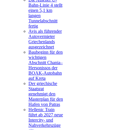
Bahn-Linie 4 stellt
einen 5,1 km
langen
Tunnelabschnitt
fertig
Avis als führender
Autovermieter
Griechenlands
ausgezeichnet
Baubeginn für den
wichtigen
Abschnitt Chania–
Hersonissos der
BOAK-Autobahn
auf Kreta
Der griechische
Staatsrat
genehmigt den
Masterplan für den
Hafen von Patras
Hellenic Train
führt ab 2027 neue
Intercity- und
Nahverkehrszüge