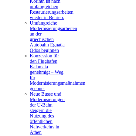
Korinth ist nach
umfangreichen
Restaurierungsarbeiten
wieder in Betrieb.
Umfangreiche
Modernisierungsarbeiten
an der
griechischen
Autobahn Egnatia
Odos beginnen
Konzession für
den Flughafen
Kalamata
genehmigt – Weg
für
Modernisierungsmaßnahmen
geebnet
Neue Busse und
Modernisierungen
der U-Bahn
steigern die
Nutzung des
öffentlichen
Nahverkehrs in
Athen