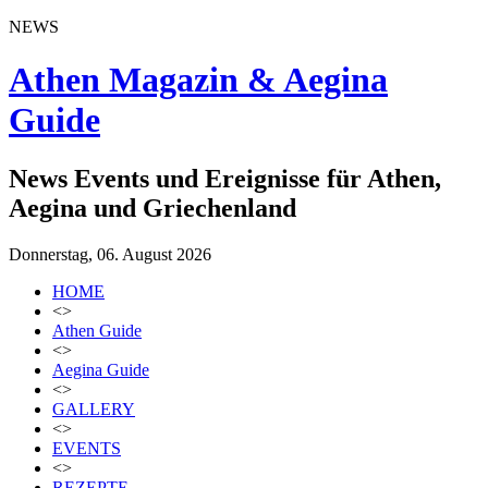
NEWS
Athen Magazin & Aegina
Guide
News Events und Ereignisse für Athen,
Aegina und Griechenland
Donnerstag, 06. August 2026
HOME
<>
Athen Guide
<>
Aegina Guide
<>
GALLERY
<>
EVENTS
<>
REZEPTE