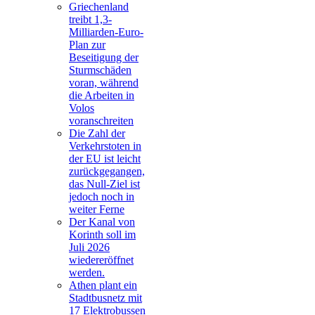
Griechenland
treibt 1,3-
Milliarden-Euro-
Plan zur
Beseitigung der
Sturmschäden
voran, während
die Arbeiten in
Volos
voranschreiten
Die Zahl der
Verkehrstoten in
der EU ist leicht
zurückgegangen,
das Null-Ziel ist
jedoch noch in
weiter Ferne
Der Kanal von
Korinth soll im
Juli 2026
wiedereröffnet
werden.
Athen plant ein
Stadtbusnetz mit
17 Elektrobussen