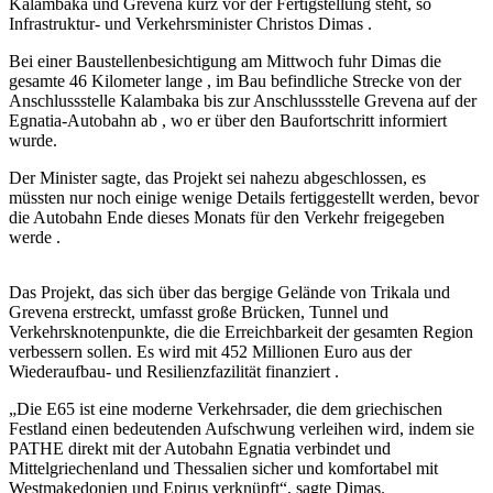
Kalambaka und Grevena kurz vor der Fertigstellung steht, so
Infrastruktur- und Verkehrsminister Christos Dimas .
Bei einer Baustellenbesichtigung am Mittwoch fuhr Dimas die
gesamte 46 Kilometer lange , im Bau befindliche Strecke von der
Anschlussstelle Kalambaka bis zur Anschlussstelle Grevena auf der
Egnatia-Autobahn ab , wo er über den Baufortschritt informiert
wurde.
Der Minister sagte, das Projekt sei nahezu abgeschlossen, es
müssten nur noch einige wenige Details fertiggestellt werden, bevor
die Autobahn Ende dieses Monats für den Verkehr freigegeben
werde .
Das Projekt, das sich über das bergige Gelände von Trikala und
Grevena erstreckt, umfasst große Brücken, Tunnel und
Verkehrsknotenpunkte, die die Erreichbarkeit der gesamten Region
verbessern sollen. Es wird mit 452 Millionen Euro aus der
Wiederaufbau- und Resilienzfazilität finanziert .
„Die E65 ist eine moderne Verkehrsader, die dem griechischen
Festland einen bedeutenden Aufschwung verleihen wird, indem sie
PATHE direkt mit der Autobahn Egnatia verbindet und
Mittelgriechenland und Thessalien sicher und komfortabel mit
Westmakedonien und Epirus verknüpft“, sagte Dimas.