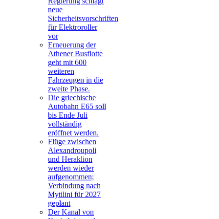
Regierung schlägt
neue
Sicherheitsvorschriften
für Elektroroller
vor
Erneuerung der
Athener Busflotte
geht mit 600
weiteren
Fahrzeugen in die
zweite Phase.
Die griechische
Autobahn E65 soll
bis Ende Juli
vollständig
eröffnet werden.
Flüge zwischen
Alexandroupoli
und Heraklion
werden wieder
aufgenommen;
Verbindung nach
Mytilini für 2027
geplant
Der Kanal von