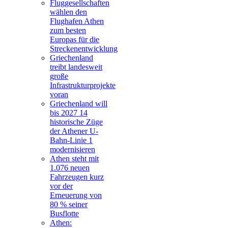
Fluggesellschaften
wählen den
Flughafen Athen
zum besten
Europas für die
Streckenentwicklung
Griechenland
treibt landesweit
große
Infrastrukturprojekte
voran
Griechenland will
bis 2027 14
historische Züge
der Athener U-
Bahn-Linie 1
modernisieren
Athen steht mit
1.076 neuen
Fahrzeugen kurz
vor der
Erneuerung von
80 % seiner
Busflotte
Athen: