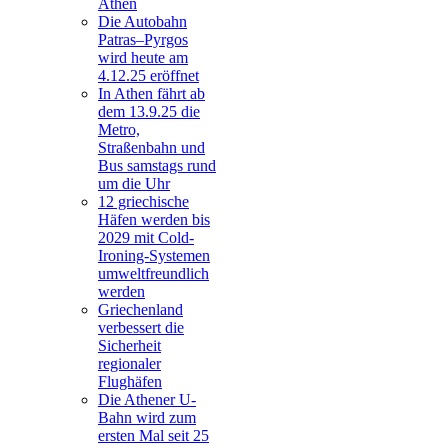
Athen
Die Autobahn
Patras–Pyrgos
wird heute am
4.12.25 eröffnet
In Athen fährt ab
dem 13.9.25 die
Metro,
Straßenbahn und
Bus samstags rund
um die Uhr
12 griechische
Häfen werden bis
2029 mit Cold-
Ironing-Systemen
umweltfreundlich
werden
Griechenland
verbessert die
Sicherheit
regionaler
Flughäfen
Die Athener U-
Bahn wird zum
ersten Mal seit 25