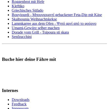
Roggenbrot mit Hefe
Kleftiko
Griechisches Stifado
Bouyiourdi - Μπουγιουρντί gebackener Feta-Dip mit Käse
Skaltsounia Weihnachtskekse
Lammkarree aus dem Ofen - Ψητό αρνί από το φούρνο
Umami-Gewürz selber machen
Dorade vom Grill - Tsipoura sti skara
Senfzucchini
Buche hier deine Fähre mit
Internes
Downloads
Feedback
Impressum