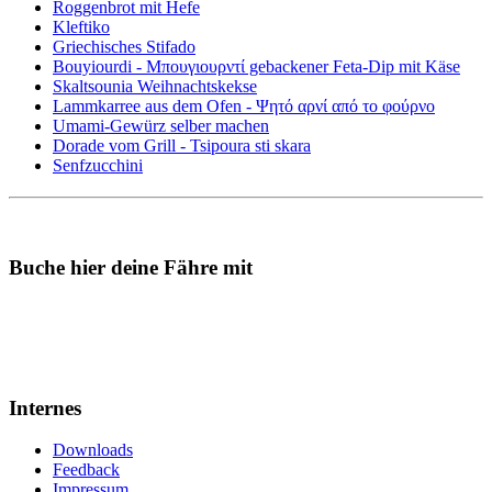
Roggenbrot mit Hefe
Kleftiko
Griechisches Stifado
Bouyiourdi - Μπουγιουρντί gebackener Feta-Dip mit Käse
Skaltsounia Weihnachtskekse
Lammkarree aus dem Ofen - Ψητό αρνί από το φούρνο
Umami-Gewürz selber machen
Dorade vom Grill - Tsipoura sti skara
Senfzucchini
Buche hier deine Fähre mit
Internes
Downloads
Feedback
Impressum