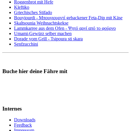
Roggenbrot mit Hefe
Kleftiko
Griechisches Stifado
Bouyiourdi - Μπουγιουρντί gebackener Feta-Dip mit Käse
Skaltsounia Weihnachtskekse
Lammkarree aus dem Ofen - Ψητό αρνί από το φούρνο
Umami-Gewürz selber machen
Dorade vom Grill - Tsipoura sti skara
Senfzucchini
Buche hier deine Fähre mit
Internes
Downloads
Feedback
Impressum