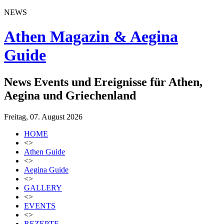
NEWS
Athen Magazin & Aegina
Guide
News Events und Ereignisse für Athen,
Aegina und Griechenland
Freitag, 07. August 2026
HOME
<>
Athen Guide
<>
Aegina Guide
<>
GALLERY
<>
EVENTS
<>
REZEPTE