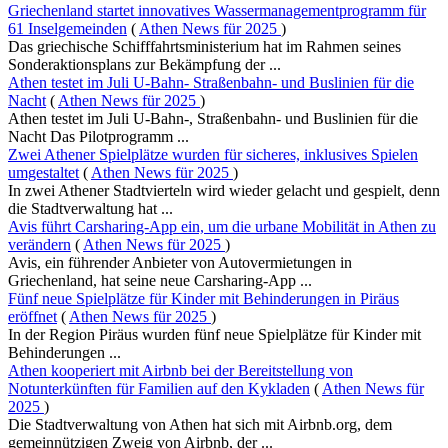
Griechenland startet innovatives Wassermanagementprogramm für
61 Inselgemeinden
(
Athen News für 2025
)
Das griechische Schifffahrtsministerium hat im Rahmen seines
Sonderaktionsplans zur Bekämpfung der ...
Athen testet im Juli U-Bahn- Straßenbahn- und Buslinien für die
Nacht
(
Athen News für 2025
)
Athen testet im Juli U-Bahn-, Straßenbahn- und Buslinien für die
Nacht Das Pilotprogramm ...
Zwei Athener Spielplätze wurden für sicheres, inklusives Spielen
umgestaltet
(
Athen News für 2025
)
In zwei Athener Stadtvierteln wird wieder gelacht und gespielt, denn
die Stadtverwaltung hat ...
Avis führt Carsharing-App ein, um die urbane Mobilität in Athen zu
verändern
(
Athen News für 2025
)
Avis, ein führender Anbieter von Autovermietungen in
Griechenland, hat seine neue Carsharing-App ...
Fünf neue Spielplätze für Kinder mit Behinderungen in Piräus
eröffnet
(
Athen News für 2025
)
In der Region Piräus wurden fünf neue Spielplätze für Kinder mit
Behinderungen ...
Athen kooperiert mit Airbnb bei der Bereitstellung von
Notunterkünften für Familien auf den Kykladen
(
Athen News für
2025
)
Die Stadtverwaltung von Athen hat sich mit Airbnb.org, dem
gemeinnützigen Zweig von Airbnb, der ...