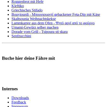
Roggenbrot mit Hefe
Kleftiko
Griechisches Stifado
Bouyiourdi - Μπουγιουρντί gebackener Feta-Dip mit Käse
Skaltsounia Weihnachtskekse
Lammkarree aus dem Ofen - Ψητό αρνί από το φούρνο
Umami-Gewürz selber machen
Dorade vom Grill - Tsipoura sti skara
Senfzucchini
Buche hier deine Fähre mit
Internes
Downloads
Feedback
Impressum