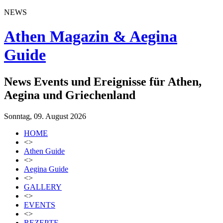
NEWS
Athen Magazin & Aegina
Guide
News Events und Ereignisse für Athen,
Aegina und Griechenland
Sonntag, 09. August 2026
HOME
<>
Athen Guide
<>
Aegina Guide
<>
GALLERY
<>
EVENTS
<>
REZEPTE