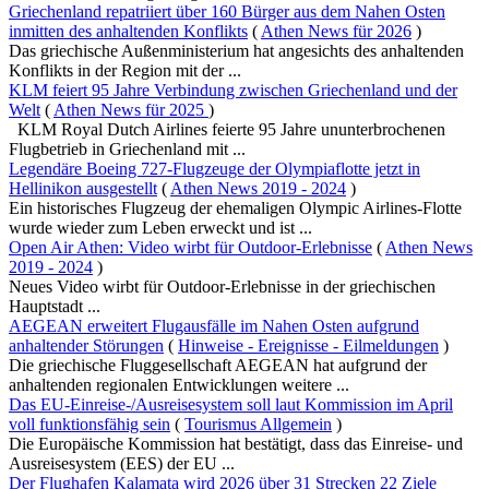
Griechenland repatriiert über 160 Bürger aus dem Nahen Osten
inmitten des anhaltenden Konflikts
(
Athen News für 2026
)
Das griechische Außenministerium hat angesichts des anhaltenden
Konflikts in der Region mit der ...
KLM feiert 95 Jahre Verbindung zwischen Griechenland und der
Welt
(
Athen News für 2025
)
KLM Royal Dutch Airlines feierte 95 Jahre ununterbrochenen
Flugbetrieb in Griechenland mit ...
Legendäre Boeing 727-Flugzeuge der Olympiaflotte jetzt in
Hellinikon ausgestellt
(
Athen News 2019 - 2024
)
Ein historisches Flugzeug der ehemaligen Olympic Airlines-Flotte
wurde wieder zum Leben erweckt und ist ...
Open Air Athen: Video wirbt für Outdoor-Erlebnisse
(
Athen News
2019 - 2024
)
Neues Video wirbt für Outdoor-Erlebnisse in der griechischen
Hauptstadt ...
AEGEAN erweitert Flugausfälle im Nahen Osten aufgrund
anhaltender Störungen
(
Hinweise - Ereignisse - Eilmeldungen
)
Die griechische Fluggesellschaft AEGEAN hat aufgrund der
anhaltenden regionalen Entwicklungen weitere ...
Das EU-Einreise-/Ausreisesystem soll laut Kommission im April
voll funktionsfähig sein
(
Tourismus Allgemein
)
Die Europäische Kommission hat bestätigt, dass das Einreise- und
Ausreisesystem (EES) der EU ...
Der Flughafen Kalamata wird 2026 über 31 Strecken 22 Ziele