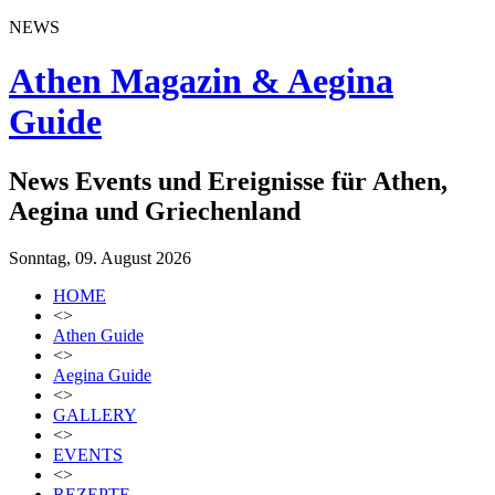
NEWS
Athen Magazin & Aegina
Guide
News Events und Ereignisse für Athen,
Aegina und Griechenland
Sonntag, 09. August 2026
HOME
<>
Athen Guide
<>
Aegina Guide
<>
GALLERY
<>
EVENTS
<>
REZEPTE