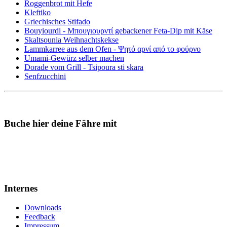
Roggenbrot mit Hefe
Kleftiko
Griechisches Stifado
Bouyiourdi - Μπουγιουρντί gebackener Feta-Dip mit Käse
Skaltsounia Weihnachtskekse
Lammkarree aus dem Ofen - Ψητό αρνί από το φούρνο
Umami-Gewürz selber machen
Dorade vom Grill - Tsipoura sti skara
Senfzucchini
Buche hier deine Fähre mit
Internes
Downloads
Feedback
Impressum