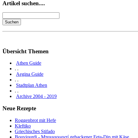
Artikel suchen....
Übersicht Themen
Athen Guide
. .
Aegina Guide
. .
Stadtplan Athen
. .
Archive 2004 - 2019
Neue Rezepte
Roggenbrot mit Hefe
Kleftiko
Griechisches Stifado
Bouyiourdi - Μπουγιουρντί gebackener Feta-Dip mit Käse