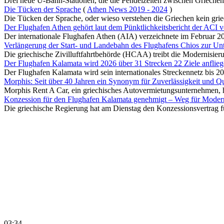
Drei neue U-Bahn-Stationen, die die Pendelzeiten zwischen Griechenl
Die Tücken der Sprache
(
Athen News 2019 - 2024
)
Die Tücken der Sprache, oder wieso verstehen die Griechen kein griec
Der Flughafen Athen gehört laut dem Pünktlichkeitsbericht der ACI 
Der internationale Flughafen Athen (AIA) verzeichnete im Februar 202
Verlängerung der Start- und Landebahn des Flughafens Chios zur Un
Die griechische Zivilluftfahrtbehörde (HCAA) treibt die Modernisierun
Der Flughafen Kalamata wird 2026 über 31 Strecken 22 Ziele anflieg
Der Flughafen Kalamata wird sein internationales Streckennetz bis 202
Morphis: Seit über 40 Jahren ein Synonym für Zuverlässigkeit und Qu
Morphis Rent A Car, ein griechisches Autovermietungsunternehmen, hat
Konzession für den Flughafen Kalamata genehmigt – Weg für Mode
Die griechische Regierung hat am Dienstag den Konzessionsvertrag für
03:34