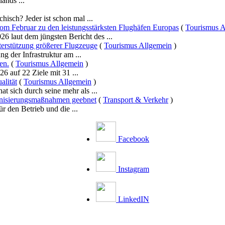
ands ...
hisch? Jeder ist schon mal ...
vom Februar zu den leistungsstärksten Flughäfen Europas
(
Tourismus A
6 laut dem jüngsten Bericht des ...
terstützung größerer Flugzeuge
(
Tourismus Allgemein
)
g der Infrastruktur am ...
en.
(
Tourismus Allgemein
)
6 auf 22 Ziele mit 31 ...
alität
(
Tourismus Allgemein
)
 sich durch seine mehr als ...
rnisierungsmaßnahmen geebnet
(
Transport & Verkehr
)
 den Betrieb und die ...
Facebook
Instagram
LinkedIN