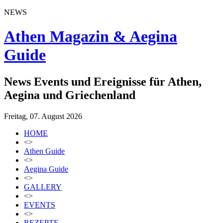
NEWS
Athen Magazin & Aegina
Guide
News Events und Ereignisse für Athen,
Aegina und Griechenland
Freitag, 07. August 2026
HOME
<>
Athen Guide
<>
Aegina Guide
<>
GALLERY
<>
EVENTS
<>
REZEPTE