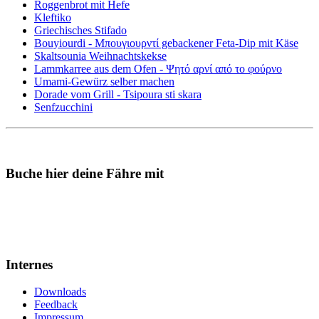
Roggenbrot mit Hefe
Kleftiko
Griechisches Stifado
Bouyiourdi - Μπουγιουρντί gebackener Feta-Dip mit Käse
Skaltsounia Weihnachtskekse
Lammkarree aus dem Ofen - Ψητό αρνί από το φούρνο
Umami-Gewürz selber machen
Dorade vom Grill - Tsipoura sti skara
Senfzucchini
Buche hier deine Fähre mit
Internes
Downloads
Feedback
Impressum