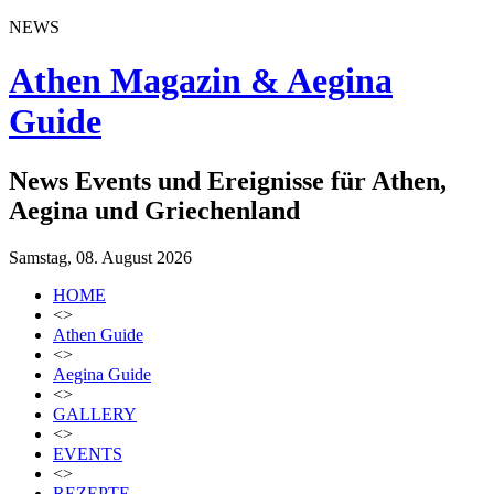
NEWS
Athen Magazin & Aegina
Guide
News Events und Ereignisse für Athen,
Aegina und Griechenland
Samstag, 08. August 2026
HOME
<>
Athen Guide
<>
Aegina Guide
<>
GALLERY
<>
EVENTS
<>
REZEPTE