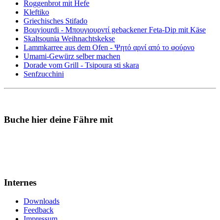
Roggenbrot mit Hefe
Kleftiko
Griechisches Stifado
Bouyiourdi - Μπουγιουρντί gebackener Feta-Dip mit Käse
Skaltsounia Weihnachtskekse
Lammkarree aus dem Ofen - Ψητό αρνί από το φούρνο
Umami-Gewürz selber machen
Dorade vom Grill - Tsipoura sti skara
Senfzucchini
Buche hier deine Fähre mit
Internes
Downloads
Feedback
Impressum