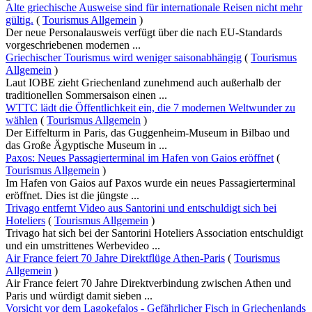
Alte griechische Ausweise sind für internationale Reisen nicht mehr
gültig.
(
Tourismus Allgemein
)
Der neue Personalausweis verfügt über die nach EU-Standards
vorgeschriebenen modernen ...
Griechischer Tourismus wird weniger saisonabhängig
(
Tourismus
Allgemein
)
Laut IOBE zieht Griechenland zunehmend auch außerhalb der
traditionellen Sommersaison einen ...
WTTC lädt die Öffentlichkeit ein, die 7 modernen Weltwunder zu
wählen
(
Tourismus Allgemein
)
Der Eiffelturm in Paris, das Guggenheim-Museum in Bilbao und
das Große Ägyptische Museum in ...
Paxos: Neues Passagierterminal im Hafen von Gaios eröffnet
(
Tourismus Allgemein
)
Im Hafen von Gaios auf Paxos wurde ein neues Passagierterminal
eröffnet. Dies ist die jüngste ...
Trivago entfernt Video aus Santorini und entschuldigt sich bei
Hoteliers
(
Tourismus Allgemein
)
Trivago hat sich bei der Santorini Hoteliers Association entschuldigt
und ein umstrittenes Werbevideo ...
Air France feiert 70 Jahre Direktflüge Athen-Paris
(
Tourismus
Allgemein
)
Air France feiert 70 Jahre Direktverbindung zwischen Athen und
Paris und würdigt damit sieben ...
Vorsicht vor dem Lagokefalos - Gefährlicher Fisch in Griechenlands