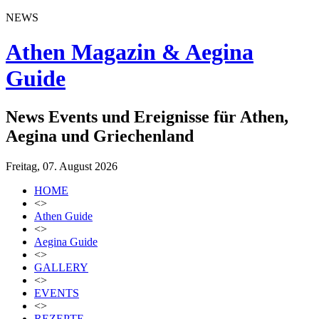
NEWS
Athen Magazin & Aegina
Guide
News Events und Ereignisse für Athen,
Aegina und Griechenland
Freitag, 07. August 2026
HOME
<>
Athen Guide
<>
Aegina Guide
<>
GALLERY
<>
EVENTS
<>
REZEPTE