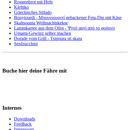
Roggenbrot mit Hefe
Kleftiko
Griechisches Stifado
Bouyiourdi - Μπουγιουρντί gebackener Feta-Dip mit Käse
Skaltsounia Weihnachtskekse
Lammkarree aus dem Ofen - Ψητό αρνί από το φούρνο
Umami-Gewürz selber machen
Dorade vom Grill - Tsipoura sti skara
Senfzucchini
Buche hier deine Fähre mit
Internes
Downloads
Feedback
Impressum