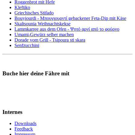
Roggenbrot mit Hefe
Kleftiko
Griechisches Stifado
Bouyiourdi - Μπουγιουρντί gebackener Feta-Dip mit Käse
Skaltsounia Weihnachtskekse
Lammkarree aus dem Ofen - Ψητό αρνί από το φούρνο
Umami-Gewürz selber machen
Dorade vom Grill - Tsipoura sti skara
Senfzucchini
Buche hier deine Fähre mit
Internes
Downloads
Feedback
Impressum