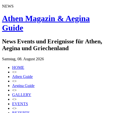
NEWS
Athen Magazin & Aegina
Guide
News Events und Ereignisse für Athen,
Aegina und Griechenland
Samstag, 08. August 2026
HOME
<>
Athen Guide
<>
Aegina Guide
<>
GALLERY
<>
EVENTS
<>
REZEPTE