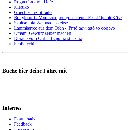
Roggenbrot mit Hefe
Kleftiko
Griechisches Stifado
Bouyiourdi - Μπουγιουρντί gebackener Feta-Dip mit Käse
Skaltsounia Weihnachtskekse
Lammkarree aus dem Ofen - Ψητό αρνί από το φούρνο
Umami-Gewürz selber machen
Dorade vom Grill - Tsipoura sti skara
Senfzucchini
Buche hier deine Fähre mit
Internes
Downloads
Feedback
Impressum