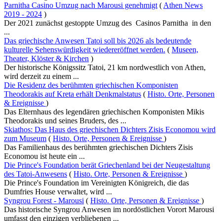
Parnitha Casino Umzug nach Marousi genehmigt
(
Athen News
2019 - 2024
)
Der 2021 zunächst gestoppte Umzug des Casinos Parnitha in den
...
Das griechische Anwesen Tatoi soll bis 2026 als bedeutende
kulturelle Sehenswürdigkeit wiedereröffnet werden.
(
Museen,
Theater, Klöster & Kirchen
)
Der historische Königssitz Tatoi, 21 km nordwestlich von Athen,
wird derzeit zu einem ...
Die Residenz des berühmten griechischen Komponisten
Theodorakis auf Kreta erhält Denkmalstatus
(
Histo. Orte, Personen
& Ereignisse
)
Das Elternhaus des legendären griechischen Komponisten Mikis
Theodorakis und seines Bruders, des ...
Skiathos: Das Haus des griechischen Dichters Zisis Economou wird
zum Museum
(
Histo. Orte, Personen & Ereignisse
)
Das Familienhaus des berühmten griechischen Dichters Zisis
Economou ist heute ein ...
Die Prince's Foundation berät Griechenland bei der Neugestaltung
des Tatoi-Anwesens
(
Histo. Orte, Personen & Ereignisse
)
Die Prince's Foundation im Vereinigten Königreich, die das
Dumfries House verwaltet, wird ...
Syngrou Forest - Marousi
(
Histo. Orte, Personen & Ereignisse
)
Das historische Syngrou Anwesen im nordöstlichen Vorort Marousi
umfasst den einzigen verbliebenen ...