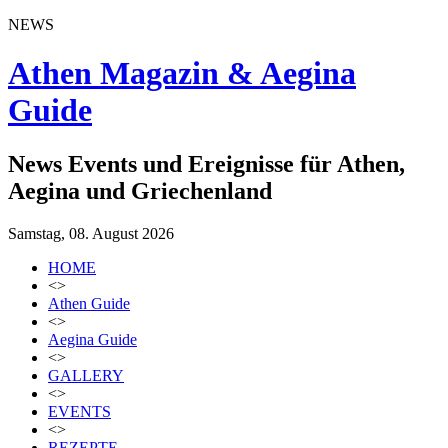
NEWS
Athen Magazin & Aegina
Guide
News Events und Ereignisse für Athen,
Aegina und Griechenland
Samstag, 08. August 2026
HOME
<>
Athen Guide
<>
Aegina Guide
<>
GALLERY
<>
EVENTS
<>
REZEPTE