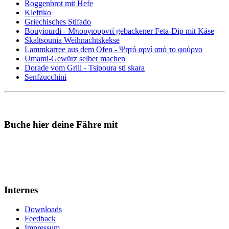
Roggenbrot mit Hefe
Kleftiko
Griechisches Stifado
Bouyiourdi - Μπουγιουρντί gebackener Feta-Dip mit Käse
Skaltsounia Weihnachtskekse
Lammkarree aus dem Ofen - Ψητό αρνί από το φούρνο
Umami-Gewürz selber machen
Dorade vom Grill - Tsipoura sti skara
Senfzucchini
Buche hier deine Fähre mit
Internes
Downloads
Feedback
Impressum