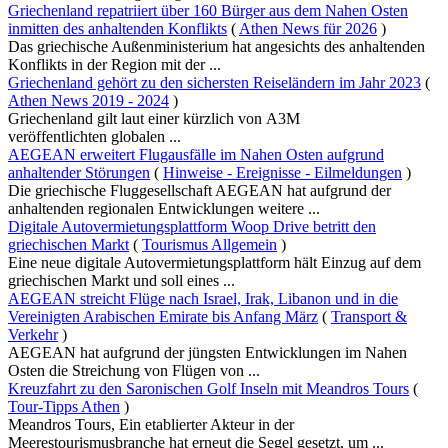
Griechenland repatriiert über 160 Bürger aus dem Nahen Osten
inmitten des anhaltenden Konflikts
(
Athen News für 2026
)
Das griechische Außenministerium hat angesichts des anhaltenden
Konflikts in der Region mit der ...
Griechenland gehört zu den sichersten Reiseländern im Jahr 2023
(
Athen News 2019 - 2024
)
Griechenland gilt laut einer kürzlich von A3M
veröffentlichten globalen ...
AEGEAN erweitert Flugausfälle im Nahen Osten aufgrund
anhaltender Störungen
(
Hinweise - Ereignisse - Eilmeldungen
)
Die griechische Fluggesellschaft AEGEAN hat aufgrund der
anhaltenden regionalen Entwicklungen weitere ...
Digitale Autovermietungsplattform Woop Drive betritt den
griechischen Markt
(
Tourismus Allgemein
)
Eine neue digitale Autovermietungsplattform hält Einzug auf dem
griechischen Markt und soll eines ...
AEGEAN streicht Flüge nach Israel, Irak, Libanon und in die
Vereinigten Arabischen Emirate bis Anfang März
(
Transport &
Verkehr
)
AEGEAN hat aufgrund der jüngsten Entwicklungen im Nahen
Osten die Streichung von Flügen von ...
Kreuzfahrt zu den Saronischen Golf Inseln mit Meandros Tours
(
Tour-Tipps Athen
)
Meandros Tours, Ein etablierter Akteur in der
Meerestourismusbranche hat erneut die Segel gesetzt, um ...