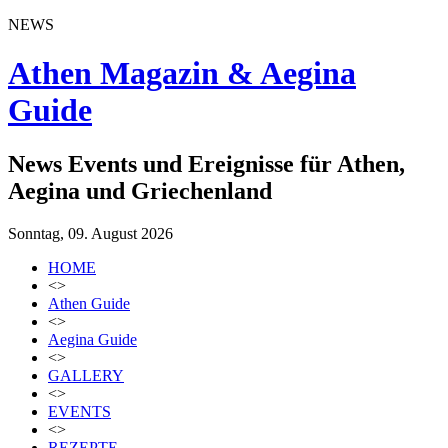
NEWS
Athen Magazin & Aegina
Guide
News Events und Ereignisse für Athen,
Aegina und Griechenland
Sonntag, 09. August 2026
HOME
<>
Athen Guide
<>
Aegina Guide
<>
GALLERY
<>
EVENTS
<>
REZEPTE