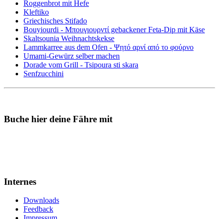
Roggenbrot mit Hefe
Kleftiko
Griechisches Stifado
Bouyiourdi - Μπουγιουρντί gebackener Feta-Dip mit Käse
Skaltsounia Weihnachtskekse
Lammkarree aus dem Ofen - Ψητό αρνί από το φούρνο
Umami-Gewürz selber machen
Dorade vom Grill - Tsipoura sti skara
Senfzucchini
Buche hier deine Fähre mit
Internes
Downloads
Feedback
Impressum