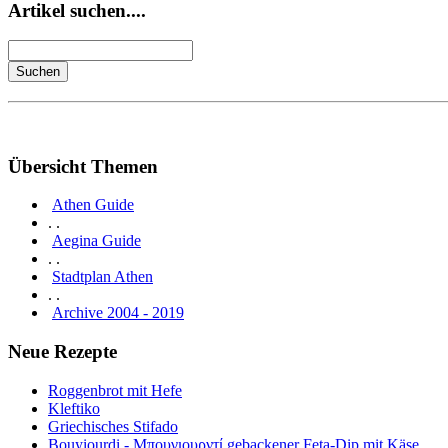
Artikel suchen....
Übersicht Themen
Athen Guide
. .
Aegina Guide
. .
Stadtplan Athen
. .
Archive 2004 - 2019
Neue Rezepte
Roggenbrot mit Hefe
Kleftiko
Griechisches Stifado
Bouyiourdi - Μπουγιουρντί gebackener Feta-Dip mit Käse