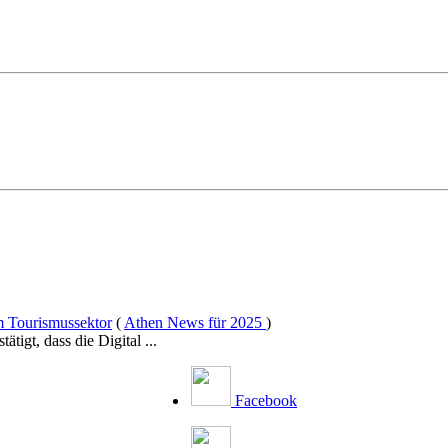
im Tourismussektor
(
Athen News für 2025
)
tigt, dass die Digital ...
Facebook