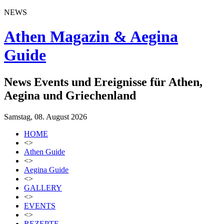
NEWS
Athen Magazin & Aegina
Guide
News Events und Ereignisse für Athen,
Aegina und Griechenland
Samstag, 08. August 2026
HOME
<>
Athen Guide
<>
Aegina Guide
<>
GALLERY
<>
EVENTS
<>
REZEPTE