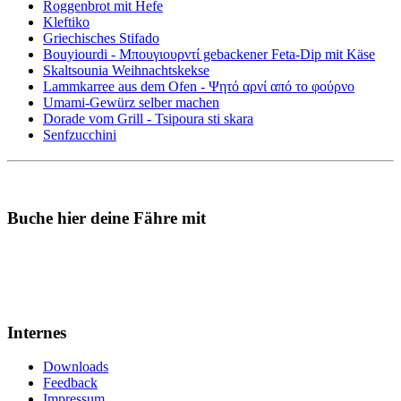
Roggenbrot mit Hefe
Kleftiko
Griechisches Stifado
Bouyiourdi - Μπουγιουρντί gebackener Feta-Dip mit Käse
Skaltsounia Weihnachtskekse
Lammkarree aus dem Ofen - Ψητό αρνί από το φούρνο
Umami-Gewürz selber machen
Dorade vom Grill - Tsipoura sti skara
Senfzucchini
Buche hier deine Fähre mit
Internes
Downloads
Feedback
Impressum