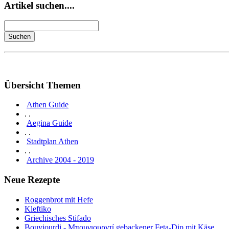
Artikel suchen....
Übersicht Themen
Athen Guide
. .
Aegina Guide
. .
Stadtplan Athen
. .
Archive 2004 - 2019
Neue Rezepte
Roggenbrot mit Hefe
Kleftiko
Griechisches Stifado
Bouyiourdi - Μπουγιουρντί gebackener Feta-Dip mit Käse