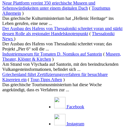
Neue Plattform vereint 350 griechische Museen und
Sehenswürdigkeiten unter einem digitalen Dach
(
Tourismus
Allgemein
)
Das griechische Kulturministerium hat „Hellenic Heritage“ ins
Leben gerufen, eine neue ...
Der Ausbau des Hafens von Thessaloniki schreitet voran und stärkt
dessen Rolle als regionaler Handelsknotenpunkt
(
Thessaloniki
News
)
Der Ausbau des Hafens von Thessaloniki schreitet voran; das
Projekt „Pier 6“ soll die ...
Industriemuseum für Tomaten D. Nomikos auf Santorin
(
Museen,
Theater, Klöster & Kirchen
)
Am Strand von Vlychada auf Santorin, mit den beeindruckenden
Vulkangesteinsformationen, befindet sich ...
Griechenland führt Zertifizierungsverfahren für besuchbare
Käsereien ein
(
Tour-Tipps Athen
)
Das griechische Tourismusministerium hat diese Woche
angekündigt, dass es Verfahren zur ...
Facebook
Instagram