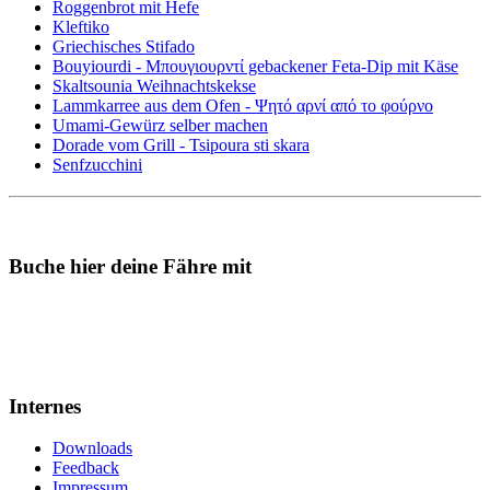
Roggenbrot mit Hefe
Kleftiko
Griechisches Stifado
Bouyiourdi - Μπουγιουρντί gebackener Feta-Dip mit Käse
Skaltsounia Weihnachtskekse
Lammkarree aus dem Ofen - Ψητό αρνί από το φούρνο
Umami-Gewürz selber machen
Dorade vom Grill - Tsipoura sti skara
Senfzucchini
Buche hier deine Fähre mit
Internes
Downloads
Feedback
Impressum