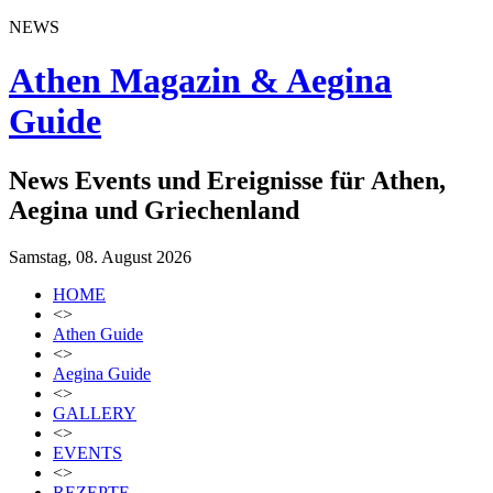
NEWS
Athen Magazin & Aegina
Guide
News Events und Ereignisse für Athen,
Aegina und Griechenland
Samstag, 08. August 2026
HOME
<>
Athen Guide
<>
Aegina Guide
<>
GALLERY
<>
EVENTS
<>
REZEPTE