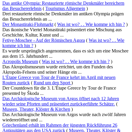
Das antike Olympia: Restaurierte römische Denkmäler bereichern
das Besuchererlebnis
(
Tourismus Allgemein
)
Drei restaurierte römische Denkmäler im antiken Olympia prägen
das Besuchererlebnis an ...
Der Monastiraki-Flohmarkt
(
Was ist wo? . . Wie komme ich hin ?
)
Das ikonische Viertel Monastiraki präsentiert eine Mischung aus
Geschichte, Kultur, Kunst und ...
Fetiye-Moschee - Auf der Römischen Agora
(
Was ist wo? . . Wie
komme ich hin ?
)
Es wurde ursprünglich angenommen, dass es sich um eine Moschee
aus dem 15. Jahrhundert ...
Acropolis Museum
(
Was ist wo? . . Wie komme ich hin ?
)
Das Akropolismuseum wurde errichtet, um den Funden des
Akropolis-Felsens und seiner Hänge ein ...
L'Étape Greece von Tour de France kehrt im April mit neuen
Routen zurück
(
Rund um den Sport
)
Der Countdown für die 3. L'Étape Greece by Tour de France
presented by Škoda ...
Das Archäologische Museum von Argos öffnet nach 12 Jahren
wieder seine Pforten und präsentiert zurückgeführte Schätze.
(
Museen, Theater, Klöster & Kirchen
)
Das Archäologische Museum von Argos wurde nach zwölf Jahren
wiedereröffnet und ...
Griechenland erhält im Rahmen der jüngsten Rückführung 26
Antiquitäten aus den USA zurück
(
Museen, Theater, Klöster &