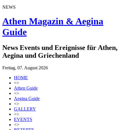
NEWS
Athen Magazin & Aegina
Guide
News Events und Ereignisse für Athen,
Aegina und Griechenland
Freitag, 07. August 2026
HOME
<>
Athen Guide
<>
Aegina Guide
<>
GALLERY
<>
EVENTS
<>
REZEPTE