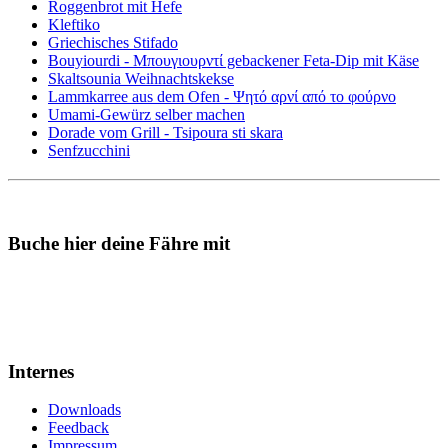
Roggenbrot mit Hefe
Kleftiko
Griechisches Stifado
Bouyiourdi - Μπουγιουρντί gebackener Feta-Dip mit Käse
Skaltsounia Weihnachtskekse
Lammkarree aus dem Ofen - Ψητό αρνί από το φούρνο
Umami-Gewürz selber machen
Dorade vom Grill - Tsipoura sti skara
Senfzucchini
Buche hier deine Fähre mit
Internes
Downloads
Feedback
Impressum