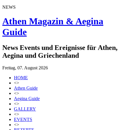
NEWS
Athen Magazin & Aegina
Guide
News Events und Ereignisse für Athen,
Aegina und Griechenland
Freitag, 07. August 2026
HOME
<>
Athen Guide
<>
Aegina Guide
<>
GALLERY
<>
EVENTS
<>
REZEPTE