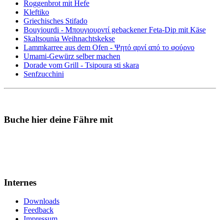
Roggenbrot mit Hefe
Kleftiko
Griechisches Stifado
Bouyiourdi - Μπουγιουρντί gebackener Feta-Dip mit Käse
Skaltsounia Weihnachtskekse
Lammkarree aus dem Ofen - Ψητό αρνί από το φούρνο
Umami-Gewürz selber machen
Dorade vom Grill - Tsipoura sti skara
Senfzucchini
Buche hier deine Fähre mit
Internes
Downloads
Feedback
Impressum