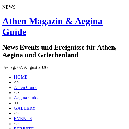
NEWS
Athen Magazin & Aegina
Guide
News Events und Ereignisse für Athen,
Aegina und Griechenland
Freitag, 07. August 2026
HOME
<>
Athen Guide
<>
Aegina Guide
<>
GALLERY
<>
EVENTS
<>
REZEPTE