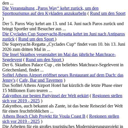
den ...
Die Veranstaltung „Paros Way“ kehrt zurück, um den
Sporttourismus auf den Kykladen anzukurbeln
(
Rund um den Sport
)
Der 5. Paros Way kehrt am 13. und 14. Juni nach Paros zurück und
bringt Sportler und Besucher aus ...
Die Cyclades Cup Superyacht-Regatta kehrt im Juni nach Antiparos
zurück
(
Rund um den Sport
)
Die Superyacht-Regatta „Cyclades Cup“ findet vom 10. bis 13. Juni
2026 zum dritten Mal in ...
Die Insel Skiathos veranstaltet im Mai das jährliche Matchrace-
Segelevent
(
Rund um den Sport
)
Der 6. Skiathos Palace Cup , ein beliebtes Matchrace-Segelevent in
Griechenland, findet ...
Sofitel Athens Airport eröffnet neues Restaurant auf dem Dach: das
Jenny's
(
Cafe, Bar und Tavernen
)
Das Sofitel Athens Airport Hotel hat kürzlich die letzte Phase einer
15 Millionen Euro teuren ...
Zakynthos zur besten Partyinsel der Welt gekürt
(
Regionen stellen
sich vor 2019 - 2025
)
Zakynthos, auch bekannt als Zante, ist das beste Reiseziel der Welt
für einen feuchtfröhlichen ...
Athens Beach Club Projekt für Voula Coast B
(
Regionen stellen
sich vor 2019 - 2025
)
Die Arbeiten für ein großes touristisches Modernisierungsprojekt in