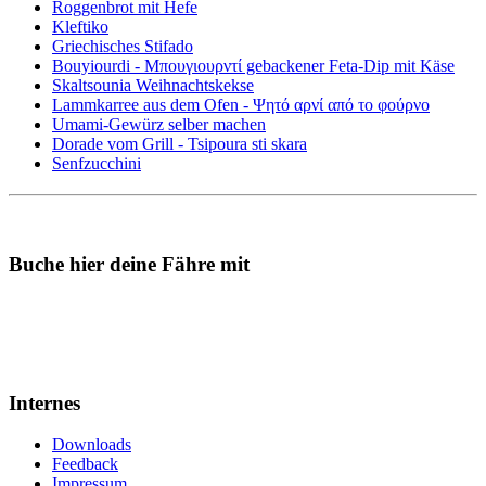
Roggenbrot mit Hefe
Kleftiko
Griechisches Stifado
Bouyiourdi - Μπουγιουρντί gebackener Feta-Dip mit Käse
Skaltsounia Weihnachtskekse
Lammkarree aus dem Ofen - Ψητό αρνί από το φούρνο
Umami-Gewürz selber machen
Dorade vom Grill - Tsipoura sti skara
Senfzucchini
Buche hier deine Fähre mit
Internes
Downloads
Feedback
Impressum