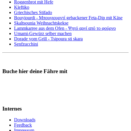
Roggenbrot mit Hefe
Kleftiko
Griechisches Stifado
Bouyiourdi - Μπουγιουρντί gebackener Feta-Dip mit Käse
Skaltsounia Weihnachtskekse
Lammkarree aus dem Ofen - Ψητό αρνί από το φούρνο
Umami-Gewürz selber machen
Dorade vom Grill - Tsipoura sti skara
Senfzucchini
Buche hier deine Fähre mit
Internes
Downloads
Feedback
Impressum