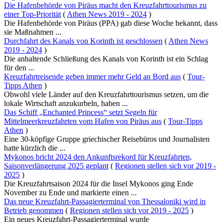
Die Hafenbehörde von Piräus macht den Kreuzfahrttourismus zu
einer Top-Priorität
(
Athen News 2019 - 2024
)
Die Hafenbehörde von Piräus (PPA) gab diese Woche bekannt, dass
sie Maßnahmen ...
Durchfahrt des Kanals von Korinth ist geschlossen
(
Athen News
2019 - 2024
)
Die anhaltende Schließung des Kanals von Korinth ist ein Schlag
für den ...
Kreuzfahrtreisende geben immer mehr Geld an Bord aus
(
Tour-
Tipps Athen
)
Obwohl viele Länder auf den Kreuzfahrttourismus setzen, um die
lokale Wirtschaft anzukurbeln, haben ...
Das Schiff „Enchanted Princess“ setzt Segeln für
Mittelmeerkreuzfahrten vom Hafen von Piräus aus
(
Tour-Tipps
Athen
)
Eine 30-köpfige Gruppe griechischer Reisebüros und Journalisten
hatte kürzlich die ...
Mykonos bricht 2024 den Ankunftsrekord für Kreuzfahrten,
Saisonverlängerung 2025 geplant
(
Regionen stellen sich vor 2019 -
2025
)
Die Kreuzfahrtsaison 2024 für die Insel Mykonos ging Ende
November zu Ende und markierte einen ...
Das neue Kreuzfahrt-Passagierterminal von Thessaloniki wird in
Betrieb genommen
(
Regionen stellen sich vor 2019 - 2025
)
Ein neues Kreuzfahrt-Passagierterminal wurde