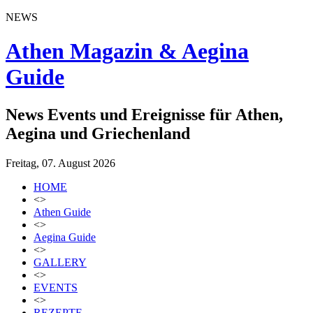
NEWS
Athen Magazin & Aegina
Guide
News Events und Ereignisse für Athen,
Aegina und Griechenland
Freitag, 07. August 2026
HOME
<>
Athen Guide
<>
Aegina Guide
<>
GALLERY
<>
EVENTS
<>
REZEPTE