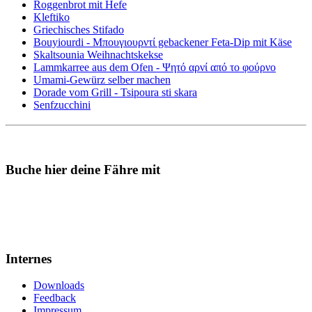
Roggenbrot mit Hefe
Kleftiko
Griechisches Stifado
Bouyiourdi - Μπουγιουρντί gebackener Feta-Dip mit Käse
Skaltsounia Weihnachtskekse
Lammkarree aus dem Ofen - Ψητό αρνί από το φούρνο
Umami-Gewürz selber machen
Dorade vom Grill - Tsipoura sti skara
Senfzucchini
Buche hier deine Fähre mit
Internes
Downloads
Feedback
Impressum