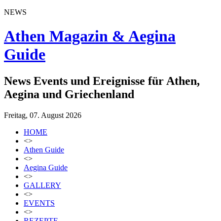
NEWS
Athen Magazin & Aegina
Guide
News Events und Ereignisse für Athen,
Aegina und Griechenland
Freitag, 07. August 2026
HOME
<>
Athen Guide
<>
Aegina Guide
<>
GALLERY
<>
EVENTS
<>
REZEPTE