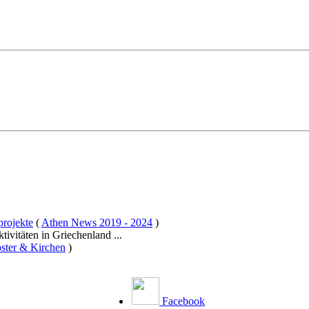
projekte
(
Athen News 2019 - 2024
)
tivitäten in Griechenland ...
öster & Kirchen
)
Facebook