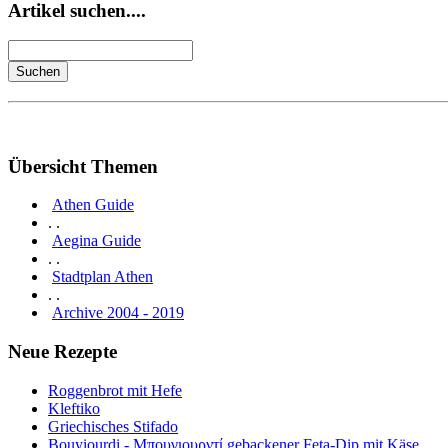
Artikel suchen....
Übersicht Themen
Athen Guide
. .
Aegina Guide
. .
Stadtplan Athen
. .
Archive 2004 - 2019
Neue Rezepte
Roggenbrot mit Hefe
Kleftiko
Griechisches Stifado
Bouyiourdi - Μπουγιουρντί gebackener Feta-Dip mit Käse