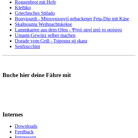
Roggenbrot mit Hefe
Kleftiko
Griechisches Stifado
Bouyiourdi - Μπουγιουρντί gebackener Feta-Dip mit Käse
Skaltsounia Weihnachtskekse
Lammkarree aus dem Ofen - Ψητό αρνί από το φούρνο
Umami-Gewürz selber machen
Dorade vom Grill - Tsipoura sti skara
Senfzucchini
Buche hier deine Fähre mit
Internes
Downloads
Feedback
Impressum