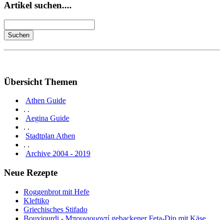
Artikel suchen....
Übersicht Themen
Athen Guide
. .
Aegina Guide
. .
Stadtplan Athen
. .
Archive 2004 - 2019
Neue Rezepte
Roggenbrot mit Hefe
Kleftiko
Griechisches Stifado
Bouyiourdi - Μπουγιουρντί gebackener Feta-Dip mit Käse