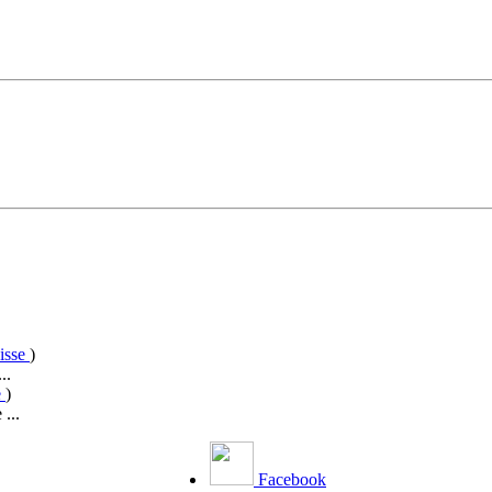
nisse
)
..
e
)
...
Facebook