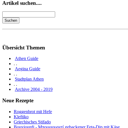
Artikel suchen....
Übersicht Themen
Athen Guide
. .
Aegina Guide
. .
Stadtplan Athen
. .
Archive 2004 - 2019
Neue Rezepte
Roggenbrot mit Hefe
Kleftiko
Griechisches Stifado
Bouyiourdi - Μπουγιουρντί gebackener Feta-Dip mit Käse