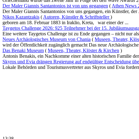
Griechenland wurde das zweite Jahr in Folge bei den Wave Awards 20
Der Maler Giannis Santantonios ist von uns gegangen
(
Athen News 2
Der Maler Giannis Santantonios von uns gegangen, ein Künstler, der Ä
Nikos Kazantzakis
(
Autoren, Künstler & Schriftsteller
)
geboren am 18. Februar 1883 in Iraklio, Kreta, war einer der ...
Taygetos Challenge 2026: 925 Teilnehmer bei der 15. Jubiläumsausg
Eine weitere Taygetos Challenge ist zu Ende gegangen – nicht nur als 
Neues Archäologisches Museum von Chania
(
Museen, Theater, Klös
wird der Öffentlichkeit zugänglich gemacht Das neue Archäologisch
Das Benaki Museum
(
Museen, Theater, Klöster & Kirchen
)
Antonis Benakis, ein Nachkomme einer alten historischen Familie der 
Skyros und Evia drängen Regierung auf endgültige Entscheidung übe
Lokale Behörden und Tourismusvertreter aus Skyros und Evia fordern d
13:38