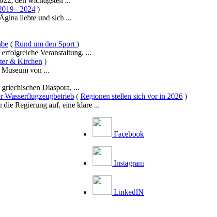
22, den wichtigsten ...
019 - 2024
)
gina liebte und sich ...
abe
(
Rund um den Sport
)
erfolgreiche Veranstaltung, ...
ter & Kirchen
)
e Museum von ...
griechischen Diaspora, ...
r Wasserflugzeugbetrieb
(
Regionen stellen sich vor in 2026
)
ie Regierung auf, eine klare ...
Facebook
Instagram
LinkedIN