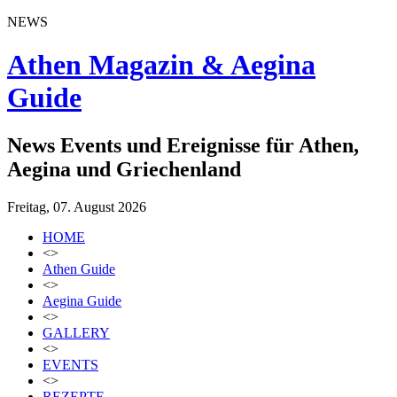
NEWS
Athen Magazin & Aegina
Guide
News Events und Ereignisse für Athen,
Aegina und Griechenland
Freitag, 07. August 2026
HOME
<>
Athen Guide
<>
Aegina Guide
<>
GALLERY
<>
EVENTS
<>
REZEPTE