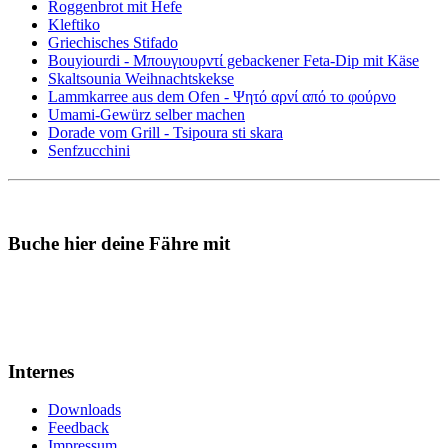
Roggenbrot mit Hefe
Kleftiko
Griechisches Stifado
Bouyiourdi - Μπουγιουρντί gebackener Feta-Dip mit Käse
Skaltsounia Weihnachtskekse
Lammkarree aus dem Ofen - Ψητό αρνί από το φούρνο
Umami-Gewürz selber machen
Dorade vom Grill - Tsipoura sti skara
Senfzucchini
Buche hier deine Fähre mit
Internes
Downloads
Feedback
Impressum