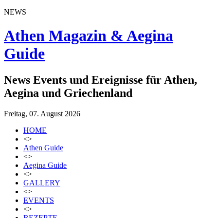
NEWS
Athen Magazin & Aegina
Guide
News Events und Ereignisse für Athen,
Aegina und Griechenland
Freitag, 07. August 2026
HOME
<>
Athen Guide
<>
Aegina Guide
<>
GALLERY
<>
EVENTS
<>
REZEPTE