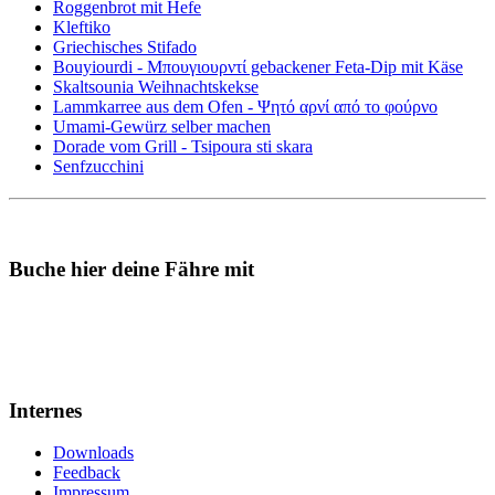
Roggenbrot mit Hefe
Kleftiko
Griechisches Stifado
Bouyiourdi - Μπουγιουρντί gebackener Feta-Dip mit Käse
Skaltsounia Weihnachtskekse
Lammkarree aus dem Ofen - Ψητό αρνί από το φούρνο
Umami-Gewürz selber machen
Dorade vom Grill - Tsipoura sti skara
Senfzucchini
Buche hier deine Fähre mit
Internes
Downloads
Feedback
Impressum