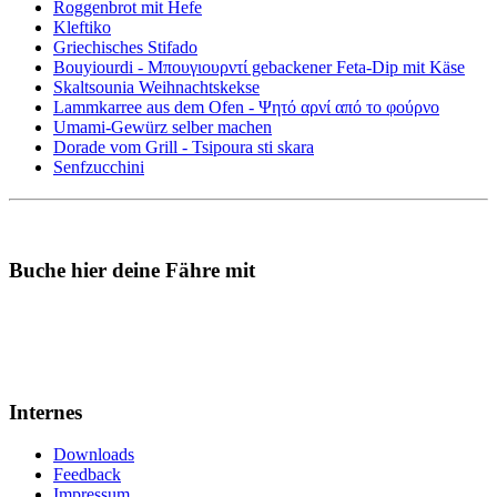
Roggenbrot mit Hefe
Kleftiko
Griechisches Stifado
Bouyiourdi - Μπουγιουρντί gebackener Feta-Dip mit Käse
Skaltsounia Weihnachtskekse
Lammkarree aus dem Ofen - Ψητό αρνί από το φούρνο
Umami-Gewürz selber machen
Dorade vom Grill - Tsipoura sti skara
Senfzucchini
Buche hier deine Fähre mit
Internes
Downloads
Feedback
Impressum