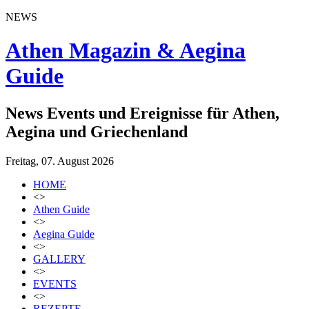
NEWS
Athen Magazin & Aegina
Guide
News Events und Ereignisse für Athen,
Aegina und Griechenland
Freitag, 07. August 2026
HOME
<>
Athen Guide
<>
Aegina Guide
<>
GALLERY
<>
EVENTS
<>
REZEPTE