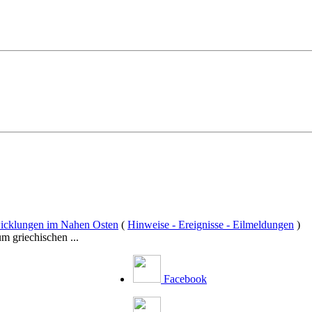
twicklungen im Nahen Osten
(
Hinweise - Ereignisse - Eilmeldungen
)
m griechischen ...
Facebook