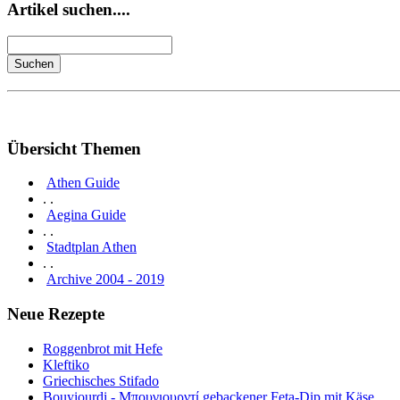
Artikel suchen....
Übersicht Themen
Athen Guide
. .
Aegina Guide
. .
Stadtplan Athen
. .
Archive 2004 - 2019
Neue Rezepte
Roggenbrot mit Hefe
Kleftiko
Griechisches Stifado
Bouyiourdi - Μπουγιουρντί gebackener Feta-Dip mit Käse