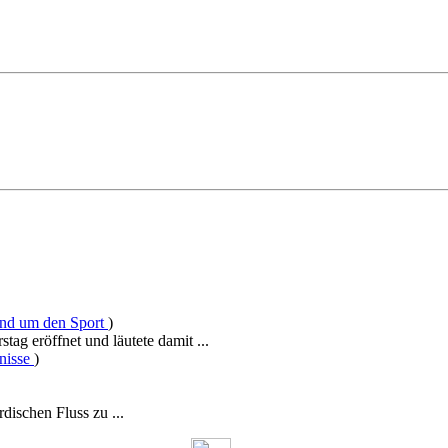
nd um den Sport
)
g eröffnet und läutete damit ...
gnisse
)
rdischen Fluss zu ...