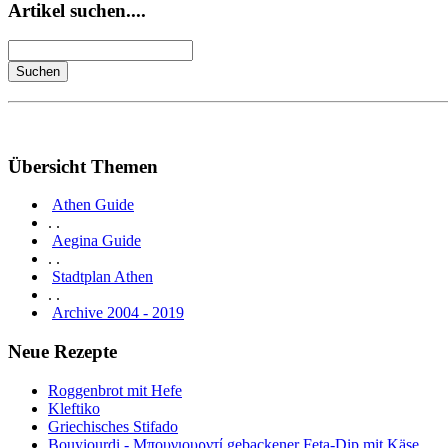
Artikel suchen....
Übersicht Themen
Athen Guide
. .
Aegina Guide
. .
Stadtplan Athen
. .
Archive 2004 - 2019
Neue Rezepte
Roggenbrot mit Hefe
Kleftiko
Griechisches Stifado
Bouyiourdi - Μπουγιουρντί gebackener Feta-Dip mit Käse