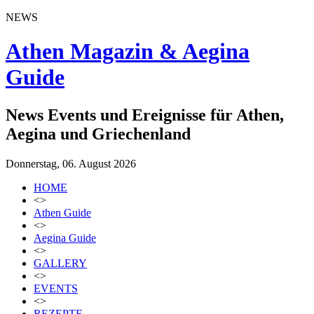
NEWS
Athen Magazin & Aegina
Guide
News Events und Ereignisse für Athen,
Aegina und Griechenland
Donnerstag, 06. August 2026
HOME
<>
Athen Guide
<>
Aegina Guide
<>
GALLERY
<>
EVENTS
<>
REZEPTE