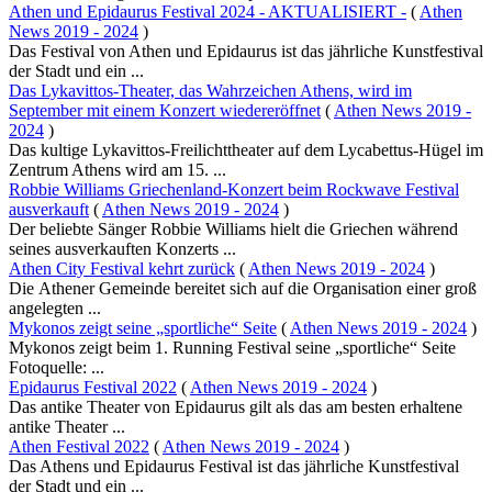
Athen und Epidaurus Festival 2024 - AKTUALISIERT -
(
Athen
News 2019 - 2024
)
Das Festival von Athen und Epidaurus ist das jährliche Kunstfestival
der Stadt und ein ...
Das Lykavittos-Theater, das Wahrzeichen Athens, wird im
September mit einem Konzert wiedereröffnet
(
Athen News 2019 -
2024
)
Das kultige Lykavittos-Freilichttheater auf dem Lycabettus-Hügel im
Zentrum Athens wird am 15. ...
Robbie Williams Griechenland-Konzert beim Rockwave Festival
ausverkauft
(
Athen News 2019 - 2024
)
Der beliebte Sänger Robbie Williams hielt die Griechen während
seines ausverkauften Konzerts ...
Athen City Festival kehrt zurück
(
Athen News 2019 - 2024
)
Die Athener Gemeinde bereitet sich auf die Organisation einer groß
angelegten ...
Mykonos zeigt seine „sportliche“ Seite
(
Athen News 2019 - 2024
)
Mykonos zeigt beim 1. Running Festival seine „sportliche“ Seite
Fotoquelle: ...
Epidaurus Festival 2022
(
Athen News 2019 - 2024
)
Das antike Theater von Epidaurus gilt als das am besten erhaltene
antike Theater ...
Athen Festival 2022
(
Athen News 2019 - 2024
)
Das Athens und Epidaurus Festival ist das jährliche Kunstfestival
der Stadt und ein ...