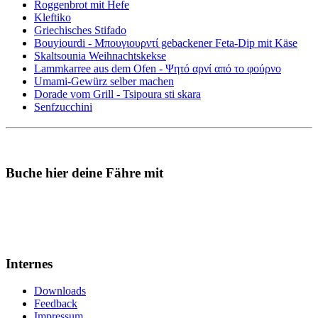
Roggenbrot mit Hefe
Kleftiko
Griechisches Stifado
Bouyiourdi - Μπουγιουρντί gebackener Feta-Dip mit Käse
Skaltsounia Weihnachtskekse
Lammkarree aus dem Ofen - Ψητό αρνί από το φούρνο
Umami-Gewürz selber machen
Dorade vom Grill - Tsipoura sti skara
Senfzucchini
Buche hier deine Fähre mit
Internes
Downloads
Feedback
Impressum