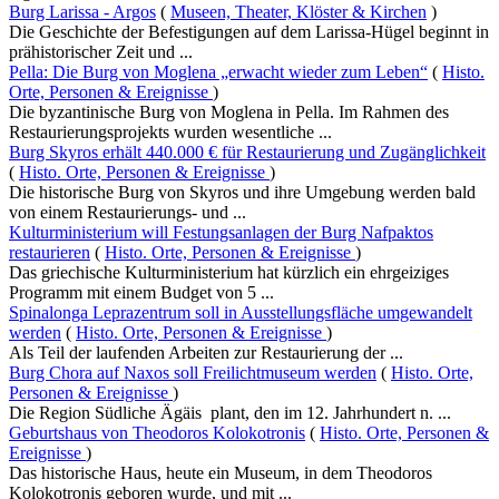
Burg Larissa - Argos
(
Museen, Theater, Klöster & Kirchen
)
Die Geschichte der Befestigungen auf dem Larissa-Hügel beginnt in
prähistorischer Zeit und ...
Pella: Die Burg von Moglena „erwacht wieder zum Leben“
(
Histo.
Orte, Personen & Ereignisse
)
Die byzantinische Burg von Moglena in Pella. Im Rahmen des
Restaurierungsprojekts wurden wesentliche ...
Burg Skyros erhält 440.000 € für Restaurierung und Zugänglichkeit
(
Histo. Orte, Personen & Ereignisse
)
Die historische Burg von Skyros und ihre Umgebung werden bald
von einem Restaurierungs- und ...
Kulturministerium will Festungsanlagen der Burg Nafpaktos
restaurieren
(
Histo. Orte, Personen & Ereignisse
)
Das griechische Kulturministerium hat kürzlich ein ehrgeiziges
Programm mit einem Budget von 5 ...
Spinalonga Leprazentrum soll in Ausstellungsfläche umgewandelt
werden
(
Histo. Orte, Personen & Ereignisse
)
Als Teil der laufenden Arbeiten zur Restaurierung der ...
Burg Chora auf Naxos soll Freilichtmuseum werden
(
Histo. Orte,
Personen & Ereignisse
)
Die Region Südliche Ägäis plant, den im 12. Jahrhundert n. ...
Geburtshaus von Theodoros Kolokotronis
(
Histo. Orte, Personen &
Ereignisse
)
Das historische Haus, heute ein Museum, in dem Theodoros
Kolokotronis geboren wurde, und mit ...