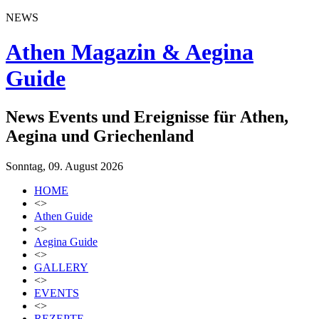
NEWS
Athen Magazin & Aegina
Guide
News Events und Ereignisse für Athen,
Aegina und Griechenland
Sonntag, 09. August 2026
HOME
<>
Athen Guide
<>
Aegina Guide
<>
GALLERY
<>
EVENTS
<>
REZEPTE