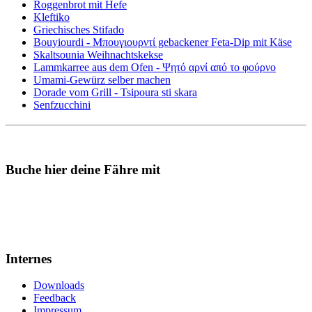
Roggenbrot mit Hefe
Kleftiko
Griechisches Stifado
Bouyiourdi - Μπουγιουρντί gebackener Feta-Dip mit Käse
Skaltsounia Weihnachtskekse
Lammkarree aus dem Ofen - Ψητό αρνί από το φούρνο
Umami-Gewürz selber machen
Dorade vom Grill - Tsipoura sti skara
Senfzucchini
Buche hier deine Fähre mit
Internes
Downloads
Feedback
Impressum