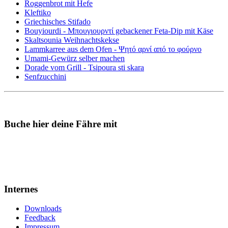
Roggenbrot mit Hefe
Kleftiko
Griechisches Stifado
Bouyiourdi - Μπουγιουρντί gebackener Feta-Dip mit Käse
Skaltsounia Weihnachtskekse
Lammkarree aus dem Ofen - Ψητό αρνί από το φούρνο
Umami-Gewürz selber machen
Dorade vom Grill - Tsipoura sti skara
Senfzucchini
Buche hier deine Fähre mit
Internes
Downloads
Feedback
Impressum