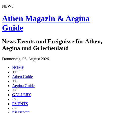
NEWS
Athen Magazin & Aegina
Guide
News Events und Ereignisse für Athen,
Aegina und Griechenland
Donnerstag, 06. August 2026
HOME
<>
Athen Guide
<>
Aegina Guide
<>
GALLERY
<>
EVENTS
<>
REZEPTE